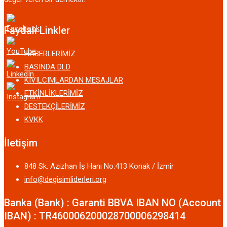
Faydalı Linkler
HABERLERİMİZ
BASINDA DLD
KIVILCIMLARDAN MESAJLAR
ETKİNLİKLERİMİZ
DESTEKÇİLERİMİZ
KVKK
İletişim
848 Sk. Azizhan İş Hanı No:413 Konak / İzmir
info@degisimliderleri.org
Banka (Bank) : Garanti BBVA IBAN NO (Account
IBAN) : TR460006200028700006298414