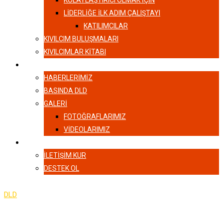
KOLAYLAŞTIRICI OLMAK İÇİN
LIDERLIĞE İLK ADIM ÇALIŞTAYI
KATILIMCILAR
KIVILCIM BULUŞMALARI
KIVILCIMLAR KITABI
HABERLER
HABERLERIMIZ
BASINDA DLD
GALERI
FOTOĞRAFLARIMIZ
VIDEOLARIMIZ
İLETIŞIM
İLETIŞIM KUR
DESTEK OL
DLD
-
Log In