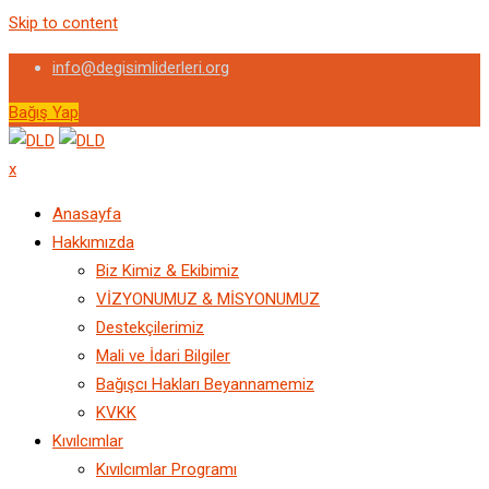
Skip to content
info@degisimliderleri.org
Bağış Yap
x
Anasayfa
Hakkımızda
Biz Kimiz & Ekibimiz
VİZYONUMUZ & MİSYONUMUZ
Destekçilerimiz
Mali ve İdari Bilgiler
Bağışcı Hakları Beyannamemiz
KVKK
Kıvılcımlar
Kıvılcımlar Programı