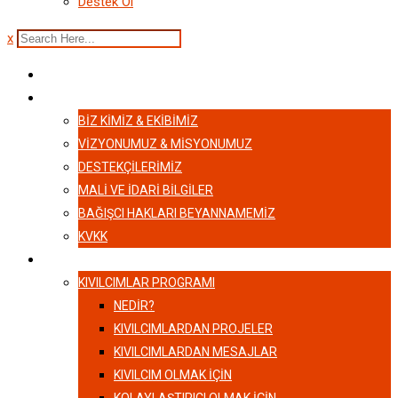
Destek Ol
x
ANASAYFA
HAKKIMIZDA
BIZ KIMIZ & EKIBIMIZ
VİZYONUMUZ & MİSYONUMUZ
DESTEKÇILERIMIZ
MALI VE İDARI BILGILER
BAĞIŞCI HAKLARI BEYANNAMEMIZ
KVKK
KIVILCIMLAR
KIVILCIMLAR PROGRAMI
NEDİR?
KIVILCIMLARDAN PROJELER
KIVILCIMLARDAN MESAJLAR
KIVILCIM OLMAK İÇİN