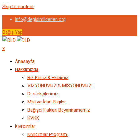
Skip to content
info@degisimliderleri.org
Bağış Yap
x
Anasayfa
Hakkımızda
Biz Kimiz & Ekibimiz
VİZYONUMUZ & MİSYONUMUZ
Destekçilerimiz
Mali ve İdari Bilgiler
Bağışcı Hakları Beyannamemiz
KVKK
Kıvılcımlar
Kıvılcımlar Programı