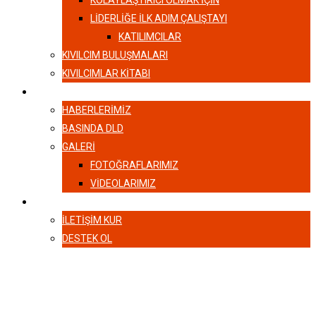
KOLAYLAŞTIRICI OLMAK İÇİN
LIDERLIĞE İLK ADIM ÇALIŞTAYI
KATILIMCILAR
KIVILCIM BULUŞMALARI
KIVILCIMLAR KITABI
HABERLER
HABERLERIMIZ
BASINDA DLD
GALERI
FOTOĞRAFLARIMIZ
VIDEOLARIMIZ
İLETIŞIM
İLETIŞIM KUR
DESTEK OL