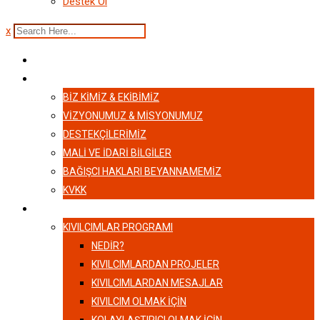
Destek Ol
x
ANASAYFA
HAKKIMIZDA
BIZ KIMIZ & EKIBIMIZ
VİZYONUMUZ & MİSYONUMUZ
DESTEKÇILERIMIZ
MALI VE İDARI BILGILER
BAĞIŞCI HAKLARI BEYANNAMEMIZ
KVKK
KIVILCIMLAR
KIVILCIMLAR PROGRAMI
NEDİR?
KIVILCIMLARDAN PROJELER
KIVILCIMLARDAN MESAJLAR
KIVILCIM OLMAK İÇİN