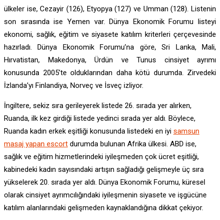
ülkeler ise, Cezayir (126), Etyopya (127) ve Umman (128). Listenin
son sırasında ise Yemen var. Dünya Ekonomik Forumu listeyi
ekonomi, sağlık, eğitim ve siyasete katılım kriterleri çerçevesinde
hazırladı. Dünya Ekonomik Forumu’na göre, Sri Lanka, Mali,
Hırvatistan, Makedonya, Ürdün ve Tunus cinsiyet ayrımı
konusunda 2005’te olduklarından daha kötü durumda. Zirvedeki
İzlanda’yı Finlandiya, Norveç ve İsveç izliyor.
İngiltere, sekiz sıra gerileyerek listede 26. sırada yer alırken,
Ruanda, ilk kez girdiği listede yedinci sırada yer aldı. Böylece,
Ruanda kadın erkek eşitliği konusunda listedeki en iyi
samsun
masaj yapan escort
durumda bulunan Afrika ülkesi. ABD ise,
sağlık ve eğitim hizmetlerindeki iyileşmeden çok ücret eşitliği,
kabinedeki kadın sayısındaki artışın sağladığı gelişmeyle üç sıra
yükselerek 20. sırada yer aldı. Dünya Ekonomik Forumu, küresel
olarak cinsiyet ayrımcılığındaki iyileşmenin siyasete ve işgücüne
katılım alanlarındaki gelişmeden kaynaklandığına dikkat çekiyor.