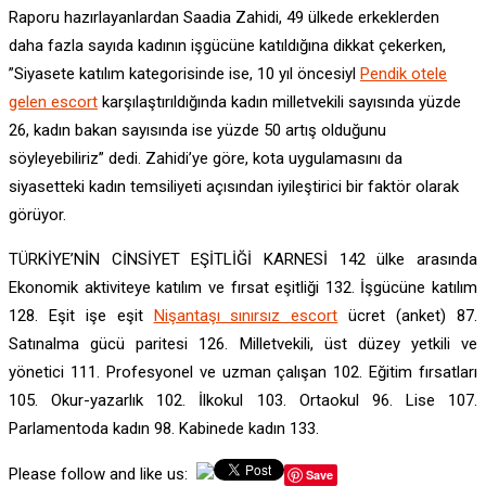
Raporu hazırlayanlardan Saadia Zahidi, 49 ülkede erkeklerden
daha fazla sayıda kadının işgücüne katıldığına dikkat çekerken,
”Siyasete katılım kategorisinde ise, 10 yıl öncesiyl
Pendik otele
gelen escort
karşılaştırıldığında kadın milletvekili sayısında yüzde
26, kadın bakan sayısında ise yüzde 50 artış olduğunu
söyleyebiliriz” dedi. Zahidi’ye göre, kota uygulamasını da
siyasetteki kadın temsiliyeti açısından iyileştirici bir faktör olarak
görüyor.
TÜRKİYE’NİN CİNSİYET EŞİTLİĞİ KARNESİ 142 ülke arasında
Ekonomik aktiviteye katılım ve fırsat eşitliği 132. İşgücüne katılım
128. Eşit işe eşit
Nişantaşı sınırsız escort
ücret (anket) 87.
Satınalma gücü paritesi 126. Milletvekili, üst düzey yetkili ve
yönetici 111. Profesyonel ve uzman çalışan 102. Eğitim fırsatları
105. Okur-yazarlık 102. İlkokul 103. Ortaokul 96. Lise 107.
Parlamentoda kadın 98. Kabinede kadın 133.
Please follow and like us:
Save