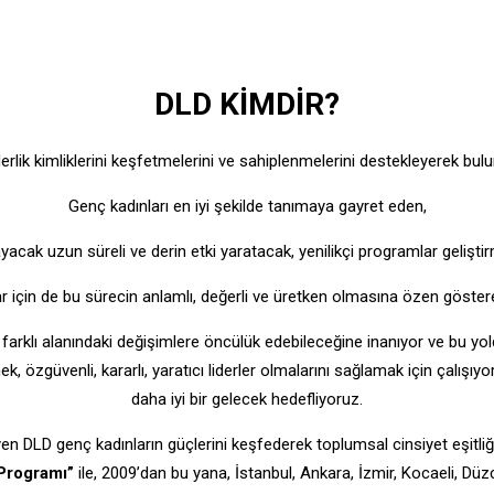
DLD KİMDİR?
iderlik kimliklerini keşfetmelerini ve sahiplenmelerini destekleyerek b
Genç kadınları en iyi şekilde tanımaya gayret eden,
ılayacak uzun süreli ve derin etki yaratacak, yenilikçi programlar gelişt
 için de bu sürecin anlamlı, değerli ve üretken olmasına özen gösteren
farklı alanındaki değişimlere öncülük edebileceğine inanıyor ve bu yol
ek, özgüvenli, kararlı, yaratıcı liderler olmalarını sağlamak için çalışıy
daha iyi bir gelecek hedefliyoruz.
leyen DLD genç kadınların güçlerini keşfederek toplumsal cinsiyet eşitl
 Programı”
ile, 2009
’
dan bu yana,
İstanbul, Ankara, İzmir, Kocaeli, Düz