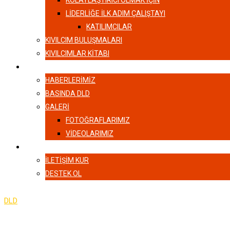
KOLAYLAŞTIRICI OLMAK İÇİN
LIDERLIĞE İLK ADIM ÇALIŞTAYI
KATILIMCILAR
KIVILCIM BULUŞMALARI
KIVILCIMLAR KITABI
HABERLER
HABERLERIMIZ
BASINDA DLD
GALERI
FOTOĞRAFLARIMIZ
VIDEOLARIMIZ
İLETIŞIM
İLETIŞIM KUR
DESTEK OL
DLD
-
Biz Kimiz & Ekibimiz