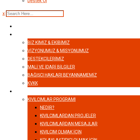
Destek Ol
x
ANASAYFA
HAKKIMIZDA
BIZ KIMIZ & EKIBIMIZ
VİZYONUMUZ & MİSYONUMUZ
DESTEKÇILERIMIZ
MALI VE İDARI BILGILER
BAĞIŞCI HAKLARI BEYANNAMEMIZ
KVKK
KIVILCIMLAR
KIVILCIMLAR PROGRAMI
NEDİR?
KIVILCIMLARDAN PROJELER
KIVILCIMLARDAN MESAJLAR
KIVILCIM OLMAK İÇİN