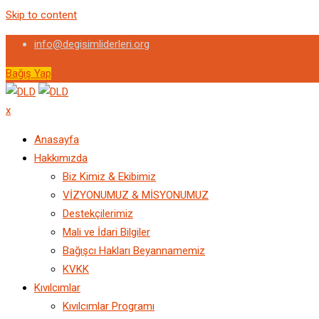
Skip to content
info@degisimliderleri.org
Bağış Yap
x
Anasayfa
Hakkımızda
Biz Kimiz & Ekibimiz
VİZYONUMUZ & MİSYONUMUZ
Destekçilerimiz
Mali ve İdari Bilgiler
Bağışcı Hakları Beyannamemiz
KVKK
Kıvılcımlar
Kıvılcımlar Programı