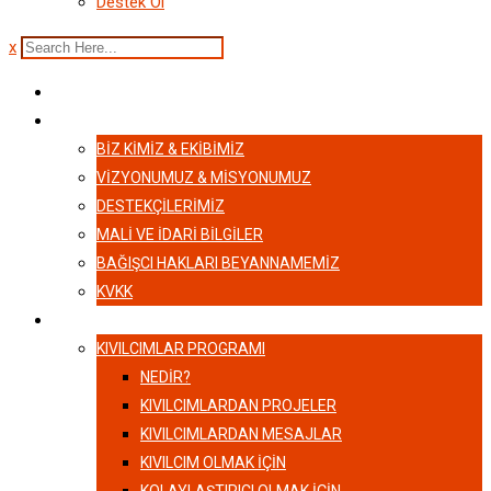
Destek Ol
x
ANASAYFA
HAKKIMIZDA
BIZ KIMIZ & EKIBIMIZ
VİZYONUMUZ & MİSYONUMUZ
DESTEKÇILERIMIZ
MALI VE İDARI BILGILER
BAĞIŞCI HAKLARI BEYANNAMEMIZ
KVKK
KIVILCIMLAR
KIVILCIMLAR PROGRAMI
NEDİR?
KIVILCIMLARDAN PROJELER
KIVILCIMLARDAN MESAJLAR
KIVILCIM OLMAK İÇİN