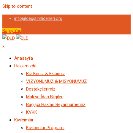
Skip to content
info@degisimliderleri.org
Bağış Yap
x
Anasayfa
Hakkımızda
Biz Kimiz & Ekibimiz
VİZYONUMUZ & MİSYONUMUZ
Destekçilerimiz
Mali ve İdari Bilgiler
Bağışcı Hakları Beyannamemiz
KVKK
Kıvılcımlar
Kıvılcımlar Programı