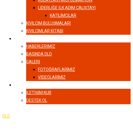
KOLAYLAŞTIRICI OLMAK İÇİN
LIDERLIĞE İLK ADIM ÇALIŞTAYI
KATILIMCILAR
KIVILCIM BULUŞMALARI
KIVILCIMLAR KITABI
HABERLER
HABERLERIMIZ
BASINDA DLD
GALERI
FOTOĞRAFLARIMIZ
VIDEOLARIMIZ
İLETIŞIM
İLETIŞIM KUR
DESTEK OL
DLD
-
Mali ve İdari Bilgiler