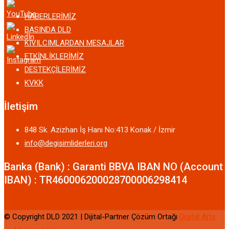
HABERLERİMİZ
BASINDA DLD
KIVILCIMLARDAN MESAJLAR
ETKİNLİKLERİMİZ
DESTEKÇİLERİMİZ
KVKK
İletişim
848 Sk. Azizhan İş Hanı No:413 Konak / İzmir
info@degisimliderleri.org
Banka (Bank) : Garanti BBVA IBAN NO (Account
IBAN) : TR460006200028700006298414
© Copyright DLD 2021 | Dijital-Partner Çözüm Ortağı
Digital Arts