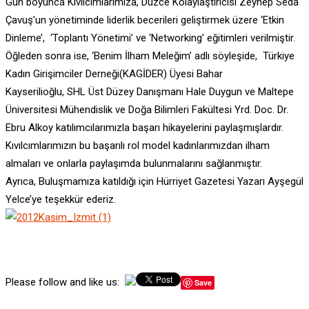
Gün boyunca Kıvılcımlarımıza, Düzce Kolaylaştırıcısı Zeynep Seda
Çavuş’un yönetiminde liderlik becerileri geliştirmek üzere ‘Etkin
Dinleme’, ‘Toplantı Yönetimi’ ve ‘Networking’ eğitimleri verilmiştir.
Öğleden sonra ise, ‘Benim İlham Meleğim’ adlı söyleşide, Türkiye
Kadın Girişimciler Derneği(KAGİDER) Üyesi Bahar
Kayserilioğlu, SHL Üst Düzey Danışmanı Hale Duygun ve Maltepe
Üniversitesi Mühendislik ve Doğa Bilimleri Fakültesi Yrd. Doc. Dr.
Ebru Alkoy katılımcılarımızla başarı hikayelerini paylaşmışlardır.
Kıvılcımlarımızın bu başarılı rol model kadınlarımızdan ilham
almaları ve onlarla paylaşımda bulunmalarını sağlanmıştır.
Ayrıca, Buluşmamıza katıldığı için Hürriyet Gazetesi Yazarı Ayşegül
Yelce’ye teşekkür ederiz.
Please follow and like us:
Save