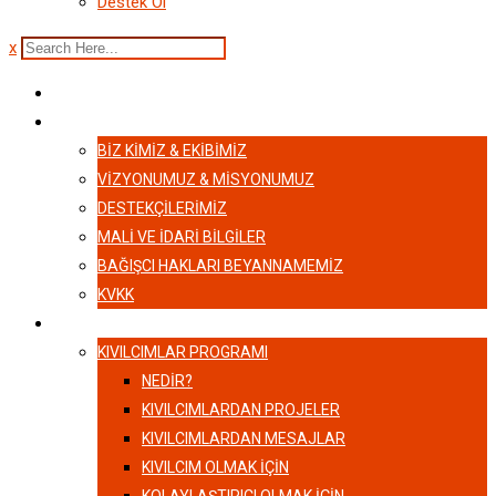
Destek Ol
x
ANASAYFA
HAKKIMIZDA
BIZ KIMIZ & EKIBIMIZ
VİZYONUMUZ & MİSYONUMUZ
DESTEKÇILERIMIZ
MALI VE İDARI BILGILER
BAĞIŞCI HAKLARI BEYANNAMEMIZ
KVKK
KIVILCIMLAR
KIVILCIMLAR PROGRAMI
NEDİR?
KIVILCIMLARDAN PROJELER
KIVILCIMLARDAN MESAJLAR
KIVILCIM OLMAK İÇİN