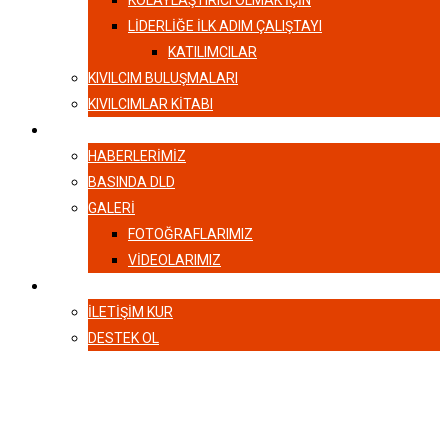
KOLAYLAŞTIRICI OLMAK İÇİN
LIDERLIĞE İLK ADIM ÇALIŞTAYI
KATILIMCILAR
KIVILCIM BULUŞMALARI
KIVILCIMLAR KITABI
HABERLER
HABERLERIMIZ
BASINDA DLD
GALERI
FOTOĞRAFLARIMIZ
VIDEOLARIMIZ
İLETIŞIM
İLETIŞIM KUR
DESTEK OL