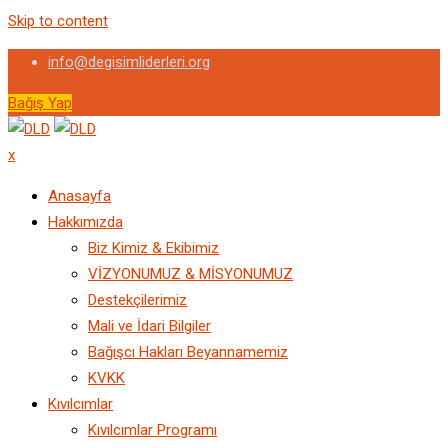
Skip to content
info@degisimliderleri.org
Bağış Yap
x
Anasayfa
Hakkımızda
Biz Kimiz & Ekibimiz
VİZYONUMUZ & MİSYONUMUZ
Destekçilerimiz
Mali ve İdari Bilgiler
Bağışcı Hakları Beyannamemiz
KVKK
Kıvılcımlar
Kıvılcımlar Programı