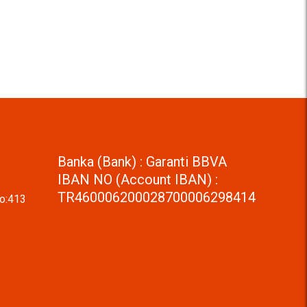
Banka (Bank) : Garanti BBVA
IBAN NO (Account IBAN) :
TR460006200028700006298414
No:413