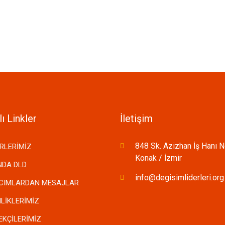
ı Linkler
İletişim
848 Sk. Azizhan İş Hanı 
RLERİMİZ
Konak / İzmir
NDA DLD
info@degisimliderleri.org
LCIMLARDAN MESAJLAR
NLİKLERİMİZ
EKÇİLERİMİZ