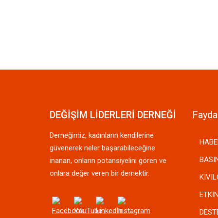
DEĞİŞİM LİDERLERİ DERNEĞİ
Faydal
Derneğimiz, kadınların kendilerine
HABE
güvenerek neler başarabileceğine
BASI
inanan, onların potansiyelini gören ve
onlara değer veren bir dernektir.
KIVI
ETKİ
DEST