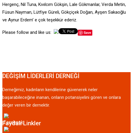
Hergenç, Nil Tuna, Kıvılcım Gökşin, Lale Gökmanlar, Verda Metin,
Füsun Nayman, Lütfiye Güreli, Gökçiçek Doğan, Ayşen Sakaoğlu
ve Aynur Erdem’ e çok teşekkür ederiz.
Please follow and like us:
Save
DEĞİŞİM LİDERLERİ DERNEĞİ
Derneğimiz, kadınların kendilerine güvenerek neler
başarabileceğine inanan, onların potansiyelini gören ve onlara
değer veren bir dernektir.
Faydalı Linkler