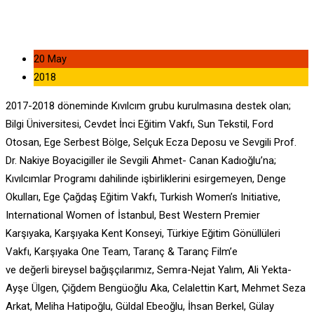
20 May
2018
2017-2018 döneminde Kıvılcım grubu kurulmasına destek olan;
Bilgi Üniversitesi, Cevdet İnci Eğitim Vakfı, Sun Tekstil, Ford
Otosan, Ege Serbest Bölge, Selçuk Ecza Deposu ve Sevgili Prof.
Dr. Nakiye Boyacigiller ile Sevgili Ahmet- Canan Kadıoğlu’na;
Kıvılcımlar Programı dahilinde işbirliklerini esirgemeyen, Denge
Okulları, Ege Çağdaş Eğitim Vakfı, Turkish Women’s Initiative,
International Women of İstanbul, Best Western Premier
Karşıyaka, Karşıyaka Kent Konseyi, Türkiye Eğitim Gönüllüleri
Vakfı, Karşıyaka One Team, Taranç & Taranç Film’e
ve değerli bireysel bağışçılarımız, Semra-Nejat Yalım, Ali Yekta-
Ayşe Ülgen, Çiğdem Bengüoğlu Aka, Celalettin Kart, Mehmet Seza
Arkat, Meliha Hatipoğlu, Güldal Ebeoğlu, İhsan Berkel, Gülay