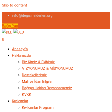
Skip to content
info@degisimliderleri.org
Bağış Yap
x
Anasayfa
Hakkımızda
Biz Kimiz & Ekibimiz
VİZYONUMUZ & MİSYONUMUZ
Destekçilerimiz
Mali ve İdari Bilgiler
Bağışcı Hakları Beyannamemiz
KVKK
Kıvılcımlar
Kıvılcımlar Programı