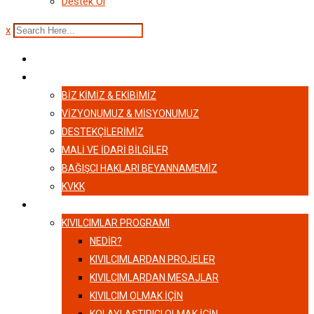
Destek Ol
x
ANASAYFA
HAKKIMIZDA
BIZ KIMIZ & EKIBIMIZ
VİZYONUMUZ & MİSYONUMUZ
DESTEKÇILERIMIZ
MALI VE İDARI BILGILER
BAĞIŞCI HAKLARI BEYANNAMEMIZ
KVKK
KIVILCIMLAR
KIVILCIMLAR PROGRAMI
NEDİR?
KIVILCIMLARDAN PROJELER
KIVILCIMLARDAN MESAJLAR
KIVILCIM OLMAK İÇİN