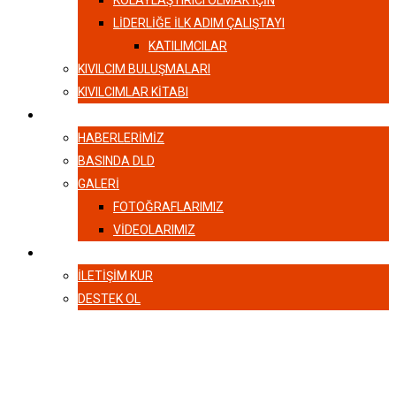
KOLAYLAŞTIRICI OLMAK İÇİN
LIDERLIĞE İLK ADIM ÇALIŞTAYI
KATILIMCILAR
KIVILCIM BULUŞMALARI
KIVILCIMLAR KITABI
HABERLER
HABERLERIMIZ
BASINDA DLD
GALERI
FOTOĞRAFLARIMIZ
VIDEOLARIMIZ
İLETIŞIM
İLETIŞIM KUR
DESTEK OL