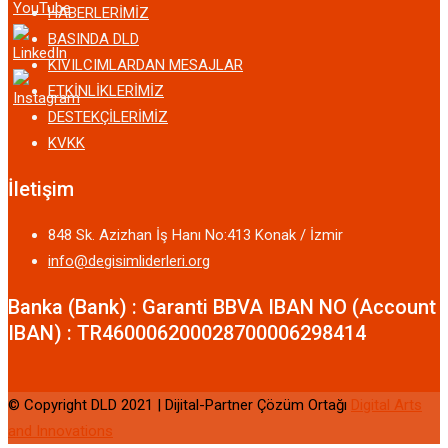
HABERLERİMİZ
BASINDA DLD
KIVILCIMLARDAN MESAJLAR
ETKİNLİKLERİMİZ
DESTEKÇİLERİMİZ
KVKK
İletişim
848 Sk. Azizhan İş Hanı No:413 Konak / İzmir
info@degisimliderleri.org
Banka (Bank) : Garanti BBVA IBAN NO (Account
IBAN) : TR460006200028700006298414
© Copyright DLD 2021 | Dijital-Partner Çözüm Ortağı
Digital Arts
and Innovations