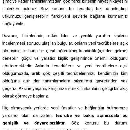
şimdiye kadar tanıdıklarımızdan çok farklı birisinin hayat hikayesini
dinlerken buluruz. Söz konusu bu tesadüf, bizi derinleştirip
ufkumuzu genişletebilir, farklı/yeni şeylerle bağlantı kurmamızı
sağlayabilir.
Davranış bilimlerinde, etkin lider ve yenilik yaratan kişilerin
incelenmesi sonucu ulaşılan bulgular, onların yeni tecrübelere açık
olmasının, ki buna bir çeşit öğrenilmiş kendicilik (içinden gelme)
denebilir, güçlü ve yaraticı kişilik gelişiminde önemli olduğunu
göstermektedir. Aslında tesadüflere ve yeni tecrübelere açık
olduğumuzda, artık çok çeşitli tecrübelerimizi, kendimizin kim
olduğuna dair dar tanımlamalara sıkıştırma gayretinden vaz
geçeriz. Aksine yaşamı, karşımıza sürekli imkanların çıktığı bir akış
olarak görmeye başlarız.
Hiç olmayacak yerlerde yeni fırsatlar ve bağlantılar bulmamıza
yardımcı olan da zaten,
tecrübe ve bakış açımızdaki bu
genişlik ve önyargısızlıktır.
Söz konusu bu durum,