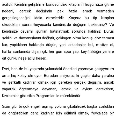
acılıdır. Kendini geliştirme konusundaki kitapların hoşumuza gitme
nedeni, gerçek değişimin pek fazla emek vermeden
gerçekleşeceğini iddia etmeleridir. Kaçınız bu tip kitapları
okuduktan sonra heyecanla kendinizde değişim beklediniz? Ve
kendinize devamlı şunları hatırlatmak zorunda kaldınız: Duruş
şeklini ve davranışlarını değiştir, çekingen olma konuş, göz teması
kur, yaptıkların hakkında düşün, yeni arkadaşlar bul, motive ol,
hafta sonlarında dışarı çık, her gün spor yap, keyif aldığın yerlere
git çünkü neşe acıyı keser.
Evet, ben de bu yaşımda yukarıdaki önerileri yapmaya çalışıyorum
ama hiç kolay olmuyor. Buradan anlıyoruz ki güçlü, daha yaratıcı
ve şefkatli kadınlar olmak için gereken gerçek değişim, ancak
yaparak öğrenmeye dayanan, emek ve eylem gerektiren,
Kıvılcımlar gibi etkin Programlar ile mümkündür.
Sizin gibi birçok engeli aşmış, yoluna çıkabilecek başka zorlukları
da öngörebilen genç kadınlar için eğitimli olmak, fevkalade bir