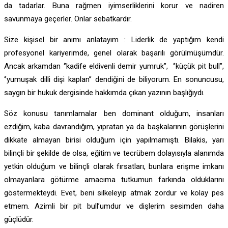
da tadarlar. Buna rağmen iyimserliklerini korur ve nadiren
savunmaya geçerler. Onlar sebatkardır.
Size kişisel bir anımı anlatayım : Liderlik de yaptığım kendi
profesyonel kariyerimde, genel olarak başarılı görülmüşümdür.
Ancak arkamdan ‘’kadife eldivenli demir yumruk’’, ‘’küçük pit bull’’,
‘’yumuşak dilli dişi kaplan’’ dendiğini de biliyorum. En sonuncusu,
saygın bir hukuk dergisinde hakkımda çıkan yazının başlığıydı.
Söz konusu tanımlamalar ben dominant olduğum, insanları
ezdiğim, kaba davrandığım, yıpratan ya da başkalarının görüşlerini
dikkate almayan birisi olduğum için yapılmamıştı. Bilakis, yarı
bilinçli bir şekilde de olsa, eğitim ve tecrübem dolayısıyla alanımda
yetkin olduğum ve bilinçli olarak fırsatları, bunlara erişme imkanı
olmayanlara götürme amacıma tutkumun farkında olduklarını
göstermekteydi. Evet, beni silkeleyip atmak zordur ve kolay pes
etmem. Azimli bir pit bull’umdur ve dişlerim sesimden daha
güçlüdür.