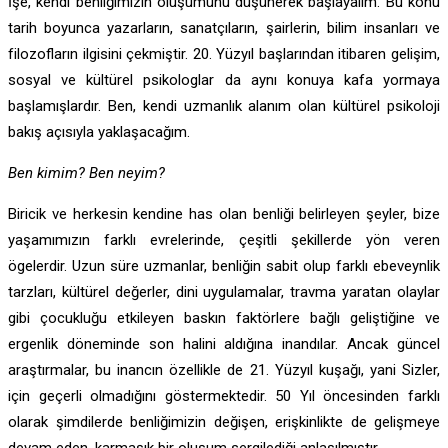
İşe, kendi benliğimizin oluşumunu düşünerek başlayalım. Bu konu
tarih boyunca yazarların, sanatçıların, şairlerin, bilim insanları ve
filozofların ilgisini çekmiştir. 20. Yüzyıl başlarından itibaren gelişim,
sosyal ve kültürel psikologlar da aynı konuya kafa yormaya
başlamışlardır. Ben, kendi uzmanlık alanım olan kültürel psikoloji
bakış açısıyla yaklaşacağım.
Ben kimim? Ben neyim?
Biricik ve herkesin kendine has olan benliği belirleyen şeyler, bize
yaşamımızın farklı evrelerinde, çeşitli şekillerde yön veren
ögelerdir. Uzun süre uzmanlar, benliğin sabit olup farklı ebeveynlik
tarzları, kültürel değerler, dini uygulamalar, travma yaratan olaylar
gibi çocukluğu etkileyen baskın faktörlere bağlı geliştiğine ve
ergenlik döneminde son halini aldığına inandılar. Ancak güncel
araştırmalar, bu inancın özellikle de 21. Yüzyıl kuşağı, yani Sizler,
için geçerli olmadığını göstermektedir. 50 Yıl öncesinden farklı
olarak şimdilerde benliğimizin değişen, erişkinlikte de gelişmeye