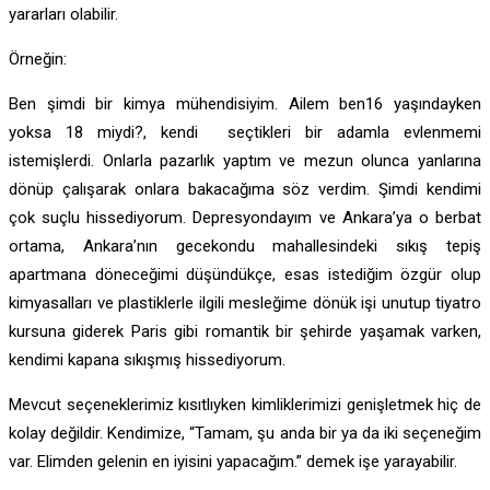
yararları olabilir.
Örneğin:
Ben şimdi bir kimya mühendisiyim. Ailem ben16 yaşındayken
yoksa 18 miydi?, kendi seçtikleri bir adamla evlenmemi
istemişlerdi. Onlarla pazarlık yaptım ve mezun olunca yanlarına
dönüp çalışarak onlara bakacağıma söz verdim. Şimdi kendimi
çok suçlu hissediyorum. Depresyondayım ve Ankara’ya o berbat
ortama, Ankara’nın gecekondu mahallesindeki sıkış tepiş
apartmana döneceğimi düşündükçe, esas istediğim özgür olup
kimyasalları ve plastiklerle ilgili mesleğime dönük işi unutup tiyatro
kursuna giderek Paris gibi romantik bir şehirde yaşamak varken,
kendimi kapana sıkışmış hissediyorum.
Mevcut seçeneklerimiz kısıtlıyken kimliklerimizi genişletmek hiç de
kolay değildir. Kendimize, “Tamam, şu anda bir ya da iki seçeneğim
var. Elimden gelenin en iyisini yapacağım.” demek işe yarayabilir.