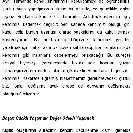
Aynı zamanda kendi sınırlarımızı kabullenmeyi de öğrenebiliriz,
çünkü bunu yaptığımızda, ilginç bir şekilde, ve genellikle onları
aşarız. Bu karma karışık bir durumdur. Anlatmak istediğim şey
kendimizi ketlemek değildir; ben sadece kendimizi olduğu gibi
kabul edip bunun uzantısı olarak başkalarını da kabul etmeyi
kastediyorum. Bu noktaya geldiğimizde, kendimizi yeniden
yaratmak için daha fazla öz güven sahibi olup konfor alanımızda
kendimiz gibi insanlarla debelenmeyi bırakacağız. Bu süreçte
sosyal hiyerarşi çerçevesinde bizim söz konusu yukarı
tırmanışımızdan rahatsız olanlar çıkacaktır. Bunu fark ettiğimizde,
kendimizi hakarete uğramış hissetmemiz gerekmeyecek; çünkü
biz, “onlar değişime ayak direse de dünyanın değişmekte
olduğunu” biliyoruz.
Ba
şar
ı Odakl
ı Ya
şamak, De
ğer Odaklı Ya
şamak
Kişilik oluşturma sürecinin kendini kabullenme kısmı, genelde