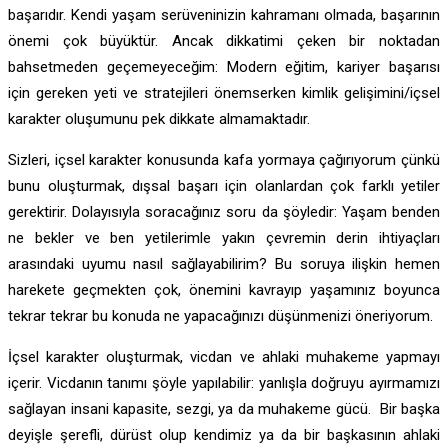
başarıdır. Kendi yaşam serüveninizin kahramanı olmada, başarının
önemi çok büyüktür. Ancak dikkatimi çeken bir noktadan
bahsetmeden geçemeyeceğim: Modern eğitim, kariyer başarısı
için gereken yeti ve stratejileri önemserken kimlik gelişimini/içsel
karakter oluşumunu pek dikkate almamaktadır.
Sizleri, içsel karakter konusunda kafa yormaya çağırıyorum çünkü
bunu oluşturmak, dışsal başarı için olanlardan çok farklı yetiler
gerektirir. Dolayısıyla soracağınız soru da şöyledir: Yaşam benden
ne bekler ve ben yetilerimle yakın çevremin derin ihtiyaçları
arasındaki uyumu nasıl sağlayabilirim? Bu soruya ilişkin hemen
harekete geçmekten çok, önemini kavrayıp yaşamınız boyunca
tekrar tekrar bu konuda ne yapacağınızı düşünmenizi öneriyorum.
İçsel karakter oluşturmak, vicdan ve ahlaki muhakeme yapmayı
içerir. Vicdanın tanımı şöyle yapılabilir: yanlışla doğruyu ayırmamızı
sağlayan insani kapasite, sezgi, ya da muhakeme gücü. Bir başka
deyişle şerefli, dürüst olup kendimiz ya da bir başkasının ahlaki