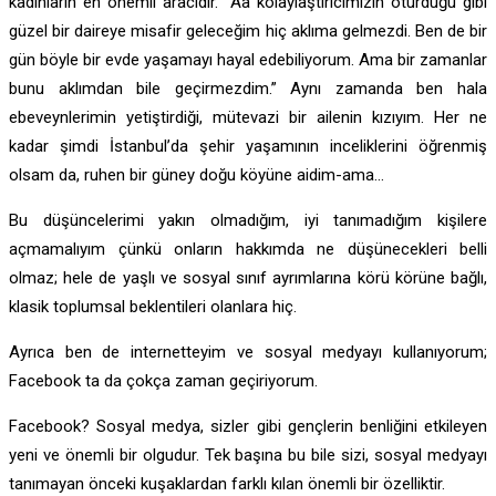
kadınların en önemli aracıdır. “Aa kolaylaştırıcımızın oturduğu gibi
güzel bir daireye misafir geleceğim hiç aklıma gelmezdi. Ben de bir
gün böyle bir evde yaşamayı hayal edebiliyorum. Ama bir zamanlar
bunu aklımdan bile geçirmezdim.” Aynı zamanda ben hala
ebeveynlerimin yetiştirdiği, mütevazi bir ailenin kızıyım. Her ne
kadar şimdi İstanbul’da şehir yaşamının inceliklerini öğrenmiş
olsam da, ruhen bir güney doğu köyüne aidim-ama…
Bu düşüncelerimi yakın olmadığım, iyi tanımadığım kişilere
açmamalıyım çünkü onların hakkımda ne düşünecekleri belli
olmaz; hele de yaşlı ve sosyal sınıf ayrımlarına körü körüne bağlı,
klasik toplumsal beklentileri olanlara hiç.
Ayrıca ben de internetteyim ve sosyal medyayı kullanıyorum;
Facebook ta da çokça zaman geçiriyorum.
Facebook? Sosyal medya, sizler gibi gençlerin benliğini etkileyen
yeni ve önemli bir olgudur. Tek başına bu bile sizi, sosyal medyayı
tanımayan önceki kuşaklardan farklı kılan önemli bir özelliktir.