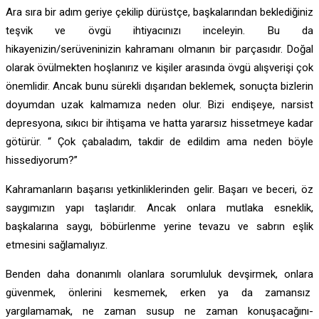
Ara sıra bir adım geriye çekilip dürüstçe, başkalarından beklediğiniz
teşvik ve övgü ihtiyacınızı inceleyin. Bu da
hikayenizin/serüveninizin kahramanı olmanın bir parçasıdır. Doğal
olarak övülmekten hoşlanırız ve kişiler arasında övgü alışverişi çok
önemlidir. Ancak bunu sürekli dışarıdan beklemek, sonuçta bizlerin
doyumdan uzak kalmamıza neden olur. Bizi endişeye, narsist
depresyona, sıkıcı bir ihtişama ve hatta yararsız hissetmeye kadar
götürür. “ Çok çabaladım, takdir de edildim ama neden böyle
hissediyorum?”
Kahramanların başarısı yetkinliklerinden gelir. Başarı ve beceri, öz
saygımızın yapı taşlarıdır. Ancak onlara mutlaka esneklik,
başkalarına saygı, böbürlenme yerine tevazu ve sabrın eşlik
etmesini sağlamalıyız.
Benden daha donanımlı olanlara sorumluluk devşirmek, onlara
güvenmek, önlerini kesmemek, erken ya da zamansız
yargılamamak, ne zaman susup ne zaman konuşacağını-