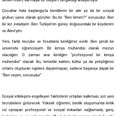
devam eden, karmaşık bir oluşum sergilediği anlaşılmıştır.
Çocuklar hala başlangıçta kendilerini bir aile ya da bir sosyal
grubun üyesi olarak görürler. Bu bir “Ben kimim?” sorusudur. Ben
bir kız evladıyım. Ben Türkiye’nin güney doğusundaki bir köydenim
ve Alevi’yim.
Yeni, farklı tecrübe ve fırsatlarla benliğimiz evrilir. Ben şimdi bir
üniversite öğrencisiyim. Bir kimya mühendisi olarak mezun
olacağım. O zaman ana kimliğim “profesyonel bir kimya
mühendisi” olacak. Bu, temelde kalıtım, kültür ya da yetiştiğimiz
ortamı oluşturan ögelere dayanmayan, sadece başarıya dayalı bir
“Ben neyim, sorusudur”.
Sosyal etkileşimi engelleyen faktörlerin ortadan kalkması, sizi yeni
tecrübelere götürecek. Yüksek öğrenim, benlik oluşumunda kritik
rol oynayan profesyonel ve sosyal imkanları sağlamada, genç