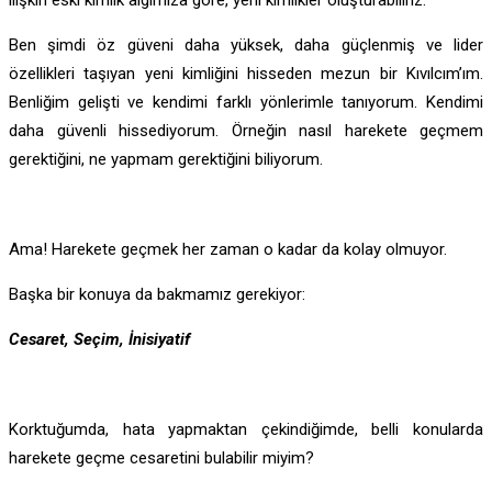
ilişkin eski kimlik algımıza göre, yeni kimlikler oluşturabiliriz.
Ben şimdi öz güveni daha yüksek, daha güçlenmiş ve lider
özellikleri taşıyan yeni kimliğini hisseden mezun bir Kıvılcım’ım.
Benliğim gelişti ve kendimi farklı yönlerimle tanıyorum. Kendimi
daha güvenli hissediyorum. Örneğin nasıl harekete geçmem
gerektiğini, ne yapmam gerektiğini biliyorum.
Ama! Harekete geçmek her zaman o kadar da kolay olmuyor.
Başka bir konuya da bakmamız gerekiyor:
Cesaret, Seçim,
İnisiyatif
Korktuğumda, hata yapmaktan çekindiğimde, belli konularda
harekete geçme cesaretini bulabilir miyim?