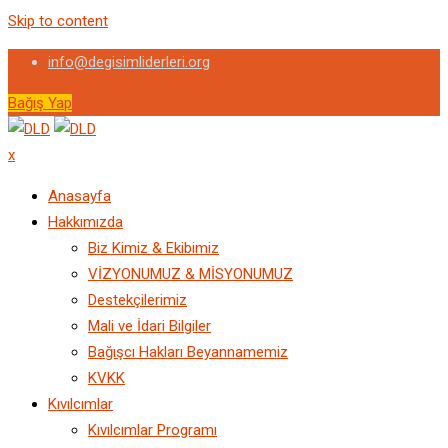
Skip to content
info@degisimliderleri.org
Bağış Yap
x
Anasayfa
Hakkımızda
Biz Kimiz & Ekibimiz
VİZYONUMUZ & MİSYONUMUZ
Destekçilerimiz
Mali ve İdari Bilgiler
Bağışcı Hakları Beyannamemiz
KVKK
Kıvılcımlar
Kıvılcımlar Programı