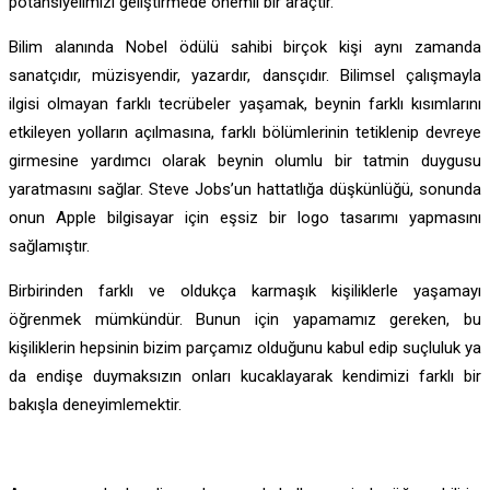
potansiyelimizi geliştirmede önemli bir araçtır.
Bilim alanında Nobel ödülü sahibi birçok kişi aynı zamanda
sanatçıdır, müzisyendir, yazardır, dansçıdır. Bilimsel çalışmayla
ilgisi olmayan farklı tecrübeler yaşamak, beynin farklı kısımlarını
etkileyen yolların açılmasına, farklı bölümlerinin tetiklenip devreye
girmesine yardımcı olarak beynin olumlu bir tatmin duygusu
yaratmasını sağlar. Steve Jobs’un hattatlığa düşkünlüğü, sonunda
onun Apple bilgisayar için eşsiz bir logo tasarımı yapmasını
sağlamıştır.
Birbirinden farklı ve oldukça karmaşık kişiliklerle yaşamayı
öğrenmek mümkündür. Bunun için yapamamız gereken, bu
kişiliklerin hepsinin bizim parçamız olduğunu kabul edip suçluluk ya
da endişe duymaksızın onları kucaklayarak kendimizi farklı bir
bakışla deneyimlemektir.