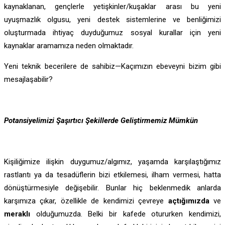
kaynaklanan, gençlerle yetişkinler/kuşaklar arası bu yeni
uyuşmazlık olgusu, yeni destek sistemlerine ve benliğimizi
oluşturmada ihtiyaç duyduğumuz sosyal kurallar için yeni
kaynaklar aramamıza neden olmaktadır.
Yeni teknik becerilere de sahibiz—Kaçımızın ebeveyni bizim gibi
mesajlaşabilir?
Potansiyelimizi
Şa
ş
ırt
ıc
ı
Şekillerde Geli
ştirmemiz M
ümk
ün
Kişiliğimize ilişkin duygumuz/algımız, yaşamda karşılaştığımız
rastlantı ya da tesadüflerin bizi etkilemesi, ilham vermesi, hatta
dönüştürmesiyle değişebilir. Bunlar hiç beklenmedik anlarda
karşımıza çıkar, özellikle de kendimizi çevreye
açtığımızda
ve
meraklı
olduğumuzda. Belki bir kafede otururken kendimizi,