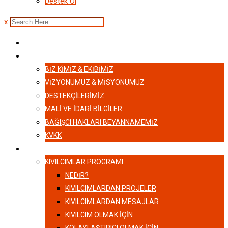
Destek Ol
x
ANASAYFA
HAKKIMIZDA
BIZ KIMIZ & EKIBIMIZ
VİZYONUMUZ & MİSYONUMUZ
DESTEKÇILERIMIZ
MALI VE İDARI BILGILER
BAĞIŞCI HAKLARI BEYANNAMEMIZ
KVKK
KIVILCIMLAR
KIVILCIMLAR PROGRAMI
NEDİR?
KIVILCIMLARDAN PROJELER
KIVILCIMLARDAN MESAJLAR
KIVILCIM OLMAK İÇİN