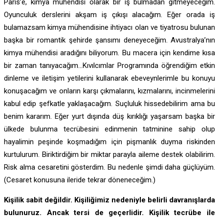
Paris’e, kimya mühendisi olarak bir iş bulmadan gitmeyeceğim.
Oyunculuk derslerini akşam iş çıkışı alacağım. Eğer orada iş
bulamazsam kimya mühendisine ihtiyacı olan ve tiyatrosu bulunan
başka bir romantik şehirde şansımı deneyeceğim. Avustralya’nın
kimya mühendisi aradığını biliyorum. Bu macera için kendime kısa
bir zaman tanıyacağım…Kıvılcımlar Programında öğrendiğim etkin
dinleme ve iletişim yetilerini kullanarak ebeveynlerimle bu konuyu
konuşacağım ve onların karşı çıkmalarını, kızmalarını, incinmelerini
kabul edip şefkatle yaklaşacağım. Suçluluk hissedebilirim ama bu
benim kararım. Eğer yurt dışında düş kırıklığı yaşarsam başka bir
ülkede bulunma tecrübesini edinmenin tatminine sahip olup
hayalimin peşinde koşmadığım için pişmanlık duyma riskinden
kurtulurum. Biriktirdiğim bir miktar parayla aileme destek olabilirim.
Risk alma cesaretini gösterdim. Bu nedenle şimdi daha güçlüyüm.
(Cesaret konusuna ileride tekrar döneneceğim.)
Kişilik sabit değildir. Kişiliğimiz nedeniyle belirli davranışlarda
bulunuruz. Ancak tersi de geçerlidir. Kişilik tecrübe ile