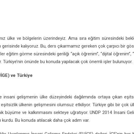
ız ülke ve bölgelerin üzerindeyiz. Ama sıra eğitim süresindeki bek
n gerisinde kalıyoruz. Bu, ders çıkarmamız gereken çok çarpıcı bir gö
eler eğitim görme süresindeki geriliği “açık öğrenim”, “dijital öğrenim
r. Türkiye’nin önünde bu konuda yapılacak çok önemli işler bulunuyor.
UİGE) ve Türkiye
 insani gelişmenin ülke düzeyindeki dağılımında ortaya çıkan eşitsiz
eşitsizlik ülkenin gelişmesini olumsuz etkiliyor. Türkiye gibi bir çok
konomik büyüme ve kalkınmasını sekteye uğratıyor. UNDP 2014 İnsani Ge
’nı kurdu. Bu konuda atılacak daha çok adım var.