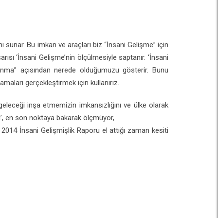
ı sunar. Bu imkan ve araçları biz “İnsani Gelişme” için
rısı ‘İnsani Gelişme’nin ölçülmesiyle saptanır. ‘İnsani
lkınma” açısından nerede olduğumuzu gösterir. Bunu
ları gerçekleştirmek için kullanırız.
eceği inşa etmemizin imkansızlığını ve ülke olarak
i’, en son noktaya bakarak ölçmüyor,
2014 İnsani Gelişmişlik Raporu el attığı zaman kesiti