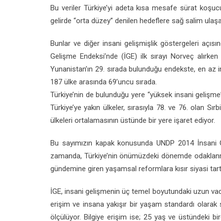
Bu veriler Türkiye’yi adeta kısa mesafe sürat koşuc
gelirde “orta düzey” denilen hedeflere sağ salim ulaş
Bunlar ve diğer insani gelişmişlik göstergeleri aç
Gelişme Endeksi’nde (İGE) ilk sırayı Norveç alırken b
Yunanistan’ın 29. sırada bulunduğu endekste, en az i
187 ülke arasında 69’uncu sırada.
Türkiye’nin de bulunduğu yere “yüksek insani gelişme
Türkiye’ye yakın ülkeler, sırasıyla 78. ve 76. olan S
ülkeleri ortalamasının üstünde bir yere işaret ediyor.
Bu sayımızın kapak konusunda UNDP 2014 İnsani Gel
zamanda, Türkiye’nin önümüzdeki dönemde odaklanmas
gündemine giren yaşamsal reformlara kısır siyasi tartı
İGE, insani gelişmenin üç temel boyutundaki uzun vadel
erişim ve insana yakışır bir yaşam standardı olarak
ölçülüyor. Bilgiye erişim ise; 25 yaş ve üstündeki b