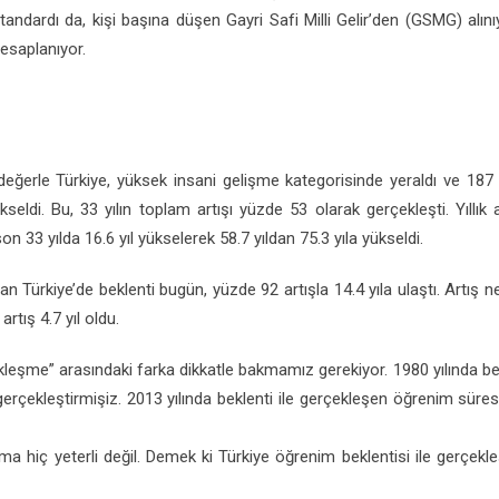
tandardı da, kişi başına düşen Gayri Safi Milli Gelir’den (GSMG) alını
esaplanıyor.
eğerle Türkiye, yüksek insani gelişme kategorisinde yeraldı ve 187 
seldi. Bu, 33 yılın toplam artışı yüzde 53 olarak gerçekleşti. Yıllık
33 yılda 16.6 yıl yükselerek 58.7 yıldan 75.3 yıla yükseldi.
an Türkiye’de beklenti bugün, yüzde 92 artışla 14.4 yıla ulaştı. Artış n
artış 4.7 yıl oldu.
leşme” arasındaki farka dikkatle bakmamız gerekiyor. 1980 yılında bekle
rçekleştirmişiz. 2013 yılında beklenti ile gerçekleşen öğrenim süres
ma hiç yeterli değil. Demek ki Türkiye öğrenim beklentisi ile gerçekle