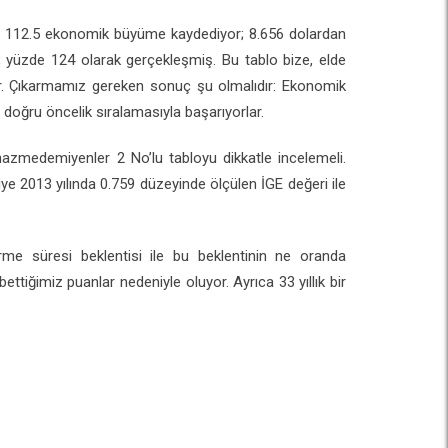
zde 112.5 ekonomik büyüme kaydediyor; 8.656 dolardan
 yüzde 124 olarak gerçekleşmiş. Bu tablo bize, elde
yor. Çıkarmamız gereken sonuç şu olmalıdır: Ekonomik
 doğru öncelik sıralamasıyla başarıyorlar.
 hazmedemiyenler 2 No’lu tabloyu dikkatle incelemeli.
iye 2013 yılında 0.759 düzeyinde ölçülen İGE değeri ile
e süresi beklentisi ile bu beklentinin ne oranda
iğimiz puanlar nedeniyle oluyor. Ayrıca 33 yıllık bir