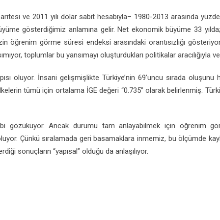
a paritesi ve 2011 yılı dolar sabit hesabıyla– 1980-2013 arasında yü
 büyüme gösterdiğimiz anlamına gelir. Net ekonomik büyüme 33 yılda;
izin öğrenim görme süresi endeksi arasındaki orantısızlığı gösteri
yor, toplumlar bu yansımayı oluşturdukları politikalar aracılığıyla ve
pısı oluyor. İnsani gelişmişlikte Türkiye’nin 69’uncu sırada oluşunu
elerin tümü için ortalama İGE değeri “0.735” olarak belirlenmiş. Türk
ibi gözüküyor. Ancak durumu tam anlayabilmek için öğrenim görm
oluyor. Çünkü sıralamada geri basamaklara inmemiz, bu ölçümde kaybett
diği sonuçların “yapısal” olduğu da anlaşılıyor.