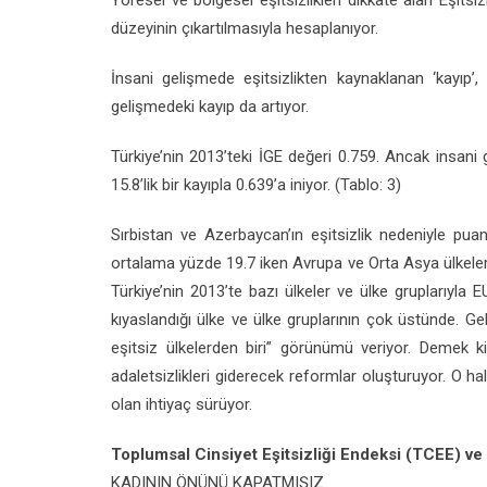
Yöresel ve bölgesel eşitsizlikleri dikkate alan Eşit
düzeyinin çıkartılmasıyla hesaplanıyor.
İnsani gelişmede eşitsizlikten kaynaklanan ‘kayıp’, 
gelişmedeki kayıp da artıyor.
Türkiye’nin 2013’teki İGE değeri 0.759. Ancak insani 
15.8’lik bir kayıpla 0.639’a iniyor. (Tablo: 3)
Sırbistan ve Azerbaycan’ın eşitsizlik nedeniyle puan
ortalama yüzde 19.7 iken Avrupa ve Orta Asya ülkelerin
Türkiye’nin 2013’te bazı ülkeler ve ülke gruplarıyla 
kıyaslandığı ülke ve ülke gruplarının çok üstünde. Gel
eşitsiz ülkelerden biri” görünümü veriyor. Demek ki 
adaletsizlikleri giderecek reformlar oluşturuyor. O ha
olan ihtiyaç sürüyor.
Toplumsal Cinsiyet Eşitsizliği Endeksi (TCEE) ve
KADININ ÖNÜNÜ KAPATMIŞIZ