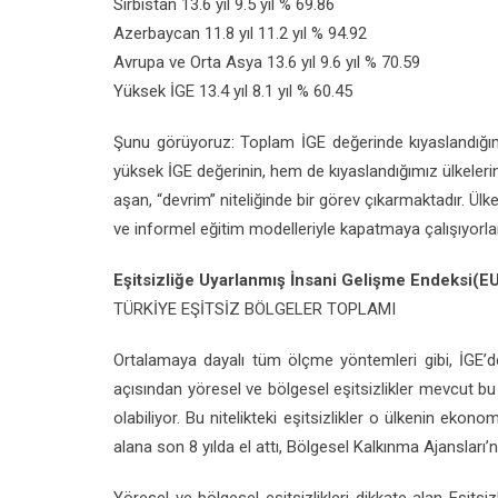
Sırbistan 13.6 yıl 9.5 yıl % 69.86
Azerbaycan 11.8 yıl 11.2 yıl % 94.92
Avrupa ve Orta Asya 13.6 yıl 9.6 yıl % 70.59
Yüksek İGE 13.4 yıl 8.1 yıl % 60.45
Şunu görüyoruz: Toplam İGE değerinde kıyaslandığım
yüksek İGE değerinin, hem de kıyaslandığımız ülkeleri
aşan, “devrim” niteliğinde bir görev çıkarmaktadır. Ülk
ve informel eğitim modelleriyle kapatmaya çalışıyorla
Eşitsizliğe Uyarlanmış İnsani Gelişme Endeksi(E
TÜRKİYE EŞİTSİZ BÖLGELER TOPLAMI
Ortalamaya dayalı tüm ölçme yöntemleri gibi, İGE’de
açısından yöresel ve bölgesel eşitsizlikler mevcut bu 
olabiliyor. Bu nitelikteki eşitsizlikler o ülkenin e
alana son 8 yılda el attı, Bölgesel Kalkınma Ajansları