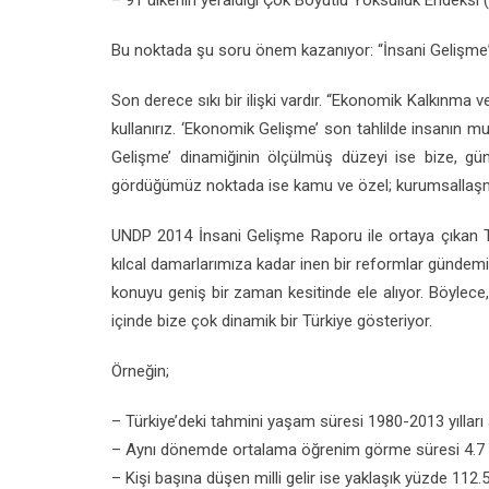
– 91 ülkenin yeraldığı Çok Boyutlu Yoksulluk Endeksi 
Bu noktada şu soru önem kazanıyor: “İnsani Gelişme” 
Son derece sıkı bir ilişki vardır. “Ekonomik Kalkınma 
kullanırız. ‘Ekonomik Gelişme’ son tahlilde insanın mu
Gelişme’ dinamiğinin ölçülmüş düzeyi ise bize, gü
gördüğümüz noktada ise kamu ve özel; kurumsallaşmış
UNDP 2014 İnsani Gelişme Raporu ile ortaya çıkan 
kılcal damarlarımıza kadar inen bir reformlar gündem
konuyu geniş bir zaman kesitinde ele alıyor. Böylece
içinde bize çok dinamik bir Türkiye gösteriyor.
Örneğin;
– Türkiye’deki tahmini yaşam süresi 1980-2013 yılları 
– Aynı dönemde ortalama öğrenim görme süresi 4.7 yıl
– Kişi başına düşen milli gelir ise yaklaşık yüzde 112.