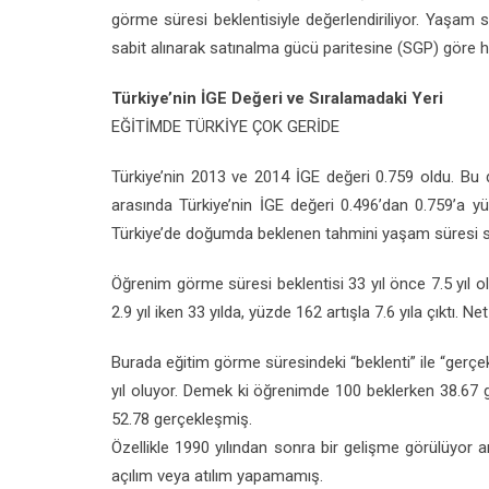
görme süresi beklentisiyle değerlendiriliyor. Yaşam s
sabit alınarak satınalma gücü paritesine (SGP) göre h
Türkiye’nin İGE Değeri ve Sıralamadaki Yeri
EĞİTİMDE TÜRKİYE ÇOK GERİDE
Türkiye’nin 2013 ve 2014 İGE değeri 0.759 oldu. Bu d
arasında Türkiye’nin İGE değeri 0.496’dan 0.759’a yük
Türkiye’de doğumda beklenen tahmini yaşam süresi son 
Öğrenim görme süresi beklentisi 33 yıl önce 7.5 yıl ol
2.9 yıl iken 33 yılda, yüzde 162 artışla 7.6 yıla çıktı. Net 
Burada eğitim görme süresindeki “beklenti” ile “gerçek
yıl oluyor. Demek ki öğrenimde 100 beklerken 38.67 ge
52.78 gerçekleşmiş.
Özellikle 1990 yılından sonra bir gelişme görülüyor a
açılım veya atılım yapamamış.