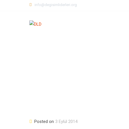
Skip
info@degisimliderleri.org
to
content
Posted on
3 Eylül 2014