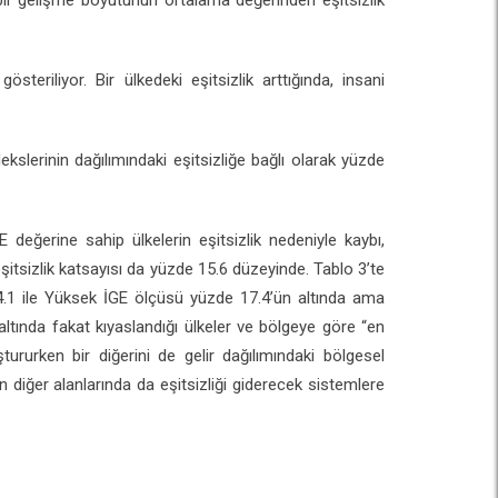
 bir gelişme boyutunun ortalama değerinden eşitsizlik
teriliyor. Bir ülkedeki eşitsizlik arttığında, insani
kslerinin dağılımındaki eşitsizliğe bağlı olarak yüzde
 değerine sahip ülkelerin eşitsizlik nedeniyle kaybı,
şitsizlik katsayısı da yüzde 15.6 düzeyinde. Tablo 3’te
e 14.1 ile Yüksek İGE ölçüsü yüzde 17.4’ün altında ama
 altında fakat kıyaslandığı ülkeler ve bölgeye göre “en
tururken bir diğerini de gelir dağılımındaki bölgesel
n diğer alanlarında da eşitsizliği giderecek sistemlere