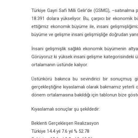
Türkiye Gayri Safi Milli Gelir’de (GSMG), –satınalm
18.391 dolara yükseliyor. Bu, çarpıcı bir ekonomik
ettiğimiz ekonomik büyüme ile, insani gelişmişliğim
büyüme ve gelişme insani gelişmişliğe doğrudan yansımı
İnsani gelişmişlik sağlıklı ekonomik büyümenin altya
Görüyoruz ki yüksek insani gelişme kategorisindeki ülk
ortalamanın üstünde kalıyor.
Üstünkörü bakınca bu sevindirici bir sonuçmuş g
gerçekleştiğine kıyaslamalı olarak bakmamız yeterli 
dönem ortalamasına bakıldığı için tablonun bize göster
Kıyaslamalı sonuçlar şu şekildedir:
Beklenti Gerçekleşen Realizasyon
Türkiye 14.4 yıl 7.6 yıl % 52.78