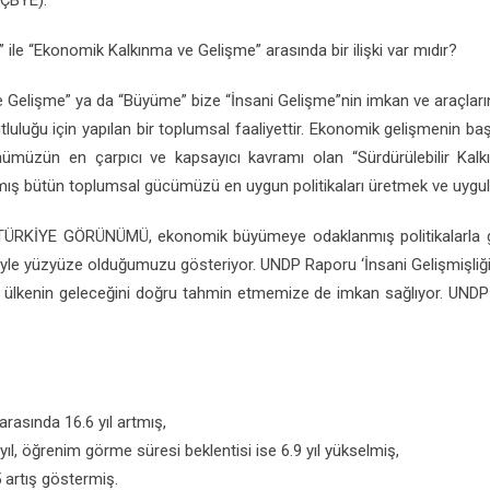
(ÇBYE).
ile “Ekonomik Kalkınma ve Gelişme” arasında bir ilişki var mıdır?
ve Gelişme” ya da “Büyüme” bize “İnsani Gelişme”nin imkan ve araçların
tluluğu için yapılan bir toplumsal faaliyettir. Ekonomik gelişmenin başa
nümüzün en çarpıcı ve kapsayıcı kavramı olan “Sürdürülebilir Ka
 bütün toplumsal gücümüzü en uygun politikaları üretmek ve uygulama
TÜRKİYE GÖRÜNÜMÜ, ekonomik büyümeye odaklanmış politikalarla gel
iyle yüzyüze olduğumuzu gösteriyor. UNDP Raporu ‘İnsani Gelişmişliğ
, ülkenin geleceğini doğru tahmin etmemize de imkan sağlıyor. UNDP 
arasında 16.6 yıl artmış,
, öğrenim görme süresi beklentisi ise 6.9 yıl yükselmiş,
5 artış göstermiş.