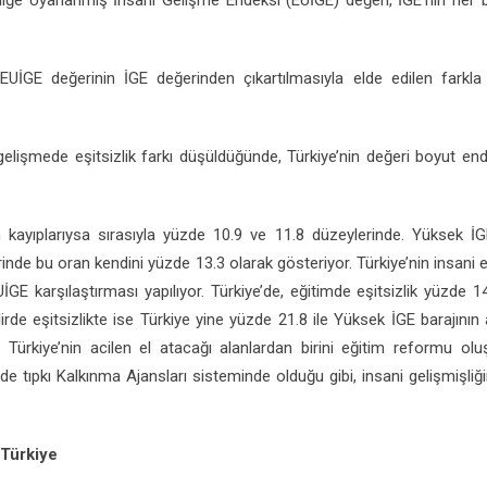
sizliğe Uyarlanmış İnsani Gelişme Endeksi (EUİGE) değeri, İGE’nin her
EUİGE değerinin İGE değerinden çıkartılmasıyla elde edilen farkla gös
gelişmede eşitsizlik farkı düşüldüğünde, Türkiye’nin değeri boyut ende
 kayıplarıysa sırasıyla yüzde 10.9 ve 11.8 düzeylerinde. Yüksek İGE
de bu oran kendini yüzde 13.3 olarak gösteriyor. Türkiye’nin insani e
EUİGE karşılaştırması yapılıyor. Türkiye’de, eğitimde eşitsizlik yüzd
irde eşitsizlikte ise Türkiye yine yüzde 21.8 ile Yüksek İGE barajının
Türkiye’nin acilen el atacağı alanlardan birini eğitim reformu oluş
lde tıpkı Kalkınma Ajansları sisteminde olduğu gibi, insani gelişmişliği
 Türkiye