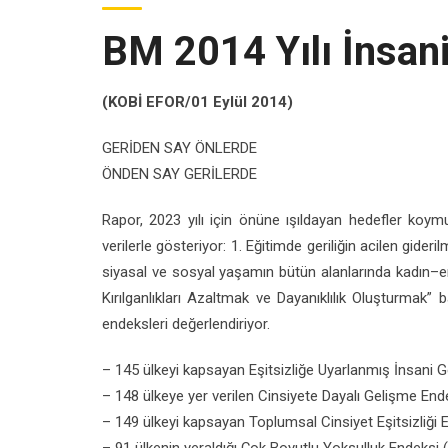
BM 2014 Yılı İnsani
(KOBİ EFOR/01 Eylül 2014)
GERİDEN SAY ÖNLERDE
ÖNDEN SAY GERİLERDE
Rapor, 2023 yılı için önüne ışıldayan hedefler koym
verilerle gösteriyor: 1. Eğitimde geriliğin acilen gideri
siyasal ve sosyal yaşamın bütün alanlarında kadın–erk
Kırılganlıkları Azaltmak ve Dayanıklılık Oluşturmak”
endeksleri değerlendiriyor.
– 145 ülkeyi kapsayan Eşitsizliğe Uyarlanmış İnsani 
– 148 ülkeye yer verilen Cinsiyete Dayalı Gelişme End
– 149 ülkeyi kapsayan Toplumsal Cinsiyet Eşitsizliği 