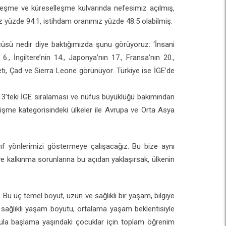
lleşme ve küreselleşme kulvarında nefesimiz açılmış,
ız yüzde 94.1, istihdam oranımız yüzde 48.5 olabilmiş.
üsü nedir diye baktığımızda şunu görüyoruz: ‘İnsani
., İngiltere’nin 14., Japonya’nın 17., Fransa’nın 20.,
ti, Çad ve Sierra Leone görünüyor. Türkiye ise İGE’de
013’teki İGE sıralaması ve nüfus büyüklüğü bakımından
elişme kategorisindeki ülkeler ile Avrupa ve Orta Asya
f yönlerimizi göstermeye çalışacağız. Bu bize aynı
kalkınma sorunlarına bu açıdan yaklaşırsak, ülkenin
 Bu üç temel boyut, uzun ve sağlıklı bir yaşam, bilgiye
 sağlıklı yaşam boyutu, ortalama yaşam beklentisiyle
 okula başlama yaşındaki çocuklar için toplam öğrenim