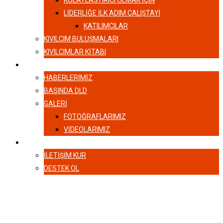
KOLAYLAŞTIRICI OLMAK İÇİN
LIDERLIĞE İLK ADIM ÇALIŞTAYI
KATILIMCILAR
KIVILCIM BULUŞMALARI
KIVILCIMLAR KITABI
HABERLER
HABERLERIMIZ
BASINDA DLD
GALERI
FOTOĞRAFLARIMIZ
VIDEOLARIMIZ
İLETIŞIM
İLETIŞIM KUR
DESTEK OL