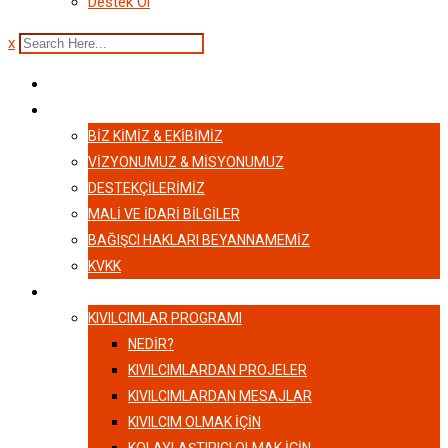
Destek Ol
x
ANASAYFA
HAKKIMIZDA
BIZ KIMIZ & EKIBIMIZ
VİZYONUMUZ & MİSYONUMUZ
DESTEKÇILERIMIZ
MALI VE İDARI BILGILER
BAĞIŞCI HAKLARI BEYANNAMEMIZ
KVKK
KIVILCIMLAR
KIVILCIMLAR PROGRAMI
NEDİR?
KIVILCIMLARDAN PROJELER
KIVILCIMLARDAN MESAJLAR
KIVILCIM OLMAK İÇİN