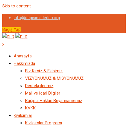
Skip to content
info@degisimliderleri.org
Bağış Yap
x
Anasayfa
Hakkımızda
Biz Kimiz & Ekibimiz
VİZYONUMUZ & MİSYONUMUZ
Destekçilerimiz
Mali ve İdari Bilgiler
Bağışcı Hakları Beyannamemiz
KVKK
Kıvılcımlar
Kıvılcımlar Programı