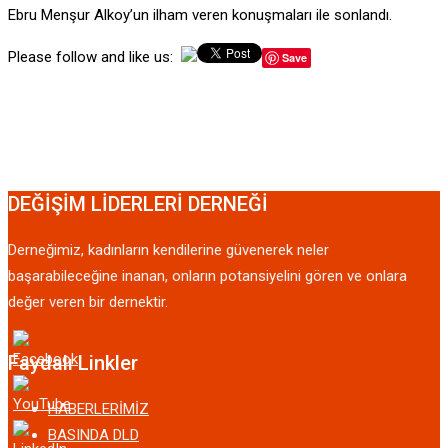
Ebru Menşur Alkoy’un ilham veren konuşmaları ile sonlandı.
Please follow and like us:
Save
DEĞİŞİM LİDERLERİ DERNEĞİ
Derneğimiz, kadınların kendilerine güvenerek neler
başarabileceğine inanan, onların potansiyelini gören ve onlara
değer veren bir dernektir.
Faydalı Linkler
HABERLERİMİZ
BASINDA DLD