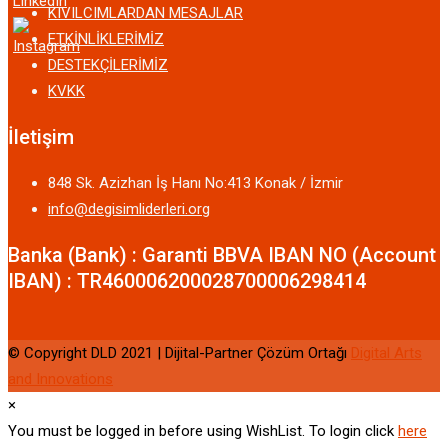
KIVILCIMLARDAN MESAJLAR
ETKİNLİKLERİMİZ
DESTEKÇİLERİMİZ
KVKK
İletişim
848 Sk. Azizhan İş Hanı No:413 Konak / İzmir
info@degisimliderleri.org
Banka (Bank) : Garanti BBVA IBAN NO (Account
IBAN) : TR460006200028700006298414
© Copyright DLD 2021 | Dijital-Partner Çözüm Ortağı
Digital Arts
and Innovations
×
You must be logged in before using WishList. To login click
here