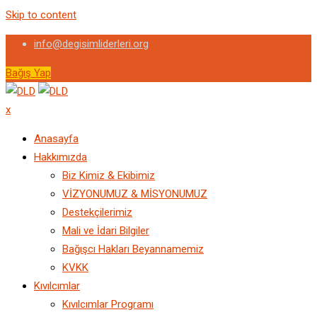
Skip to content
info@degisimliderleri.org
Bağış Yap
x
Anasayfa
Hakkımızda
Biz Kimiz & Ekibimiz
VİZYONUMUZ & MİSYONUMUZ
Destekçilerimiz
Mali ve İdari Bilgiler
Bağışcı Hakları Beyannamemiz
KVKK
Kıvılcımlar
Kıvılcımlar Programı