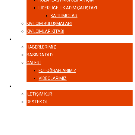
KOLAYLAŞTIRICI OLMAK İÇİN
LIDERLIĞE İLK ADIM ÇALIŞTAYI
KATILIMCILAR
KIVILCIM BULUŞMALARI
KIVILCIMLAR KITABI
HABERLER
HABERLERIMIZ
BASINDA DLD
GALERI
FOTOĞRAFLARIMIZ
VIDEOLARIMIZ
İLETIŞIM
İLETIŞIM KUR
DESTEK OL