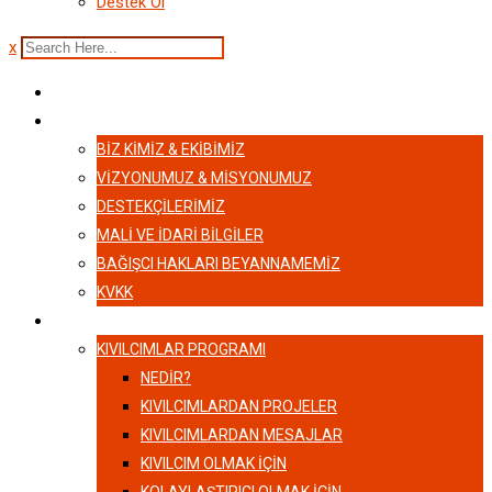
Destek Ol
x
ANASAYFA
HAKKIMIZDA
BIZ KIMIZ & EKIBIMIZ
VİZYONUMUZ & MİSYONUMUZ
DESTEKÇILERIMIZ
MALI VE İDARI BILGILER
BAĞIŞCI HAKLARI BEYANNAMEMIZ
KVKK
KIVILCIMLAR
KIVILCIMLAR PROGRAMI
NEDİR?
KIVILCIMLARDAN PROJELER
KIVILCIMLARDAN MESAJLAR
KIVILCIM OLMAK İÇİN