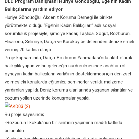
DLD Program Danışmanı Huriye Göncüoğlu, Ege’nin Kadın
Balıkçılarına yardım ediyor.
Huriye Göncüoğlu, Akdeniz Koruma Derneği ile birlikte
yürütmekte olduğu “Ege’nin Kadın Balıkçıları” adlı sosyal
sorumluluk projesiyle, şimdiye kadar, Taşlıca, Söğüt, Bozburun,
Hisarönü, Selimiye, Datça ve Karaköy beldelerinden denize emek
vermiş 70 kadına ulaştı.
Proje kapsamında, Datça-Bozburun Yarımadası’nda aktif olarak
balıkçılık yapan ve bu geleneğin sürdürülmesinde anahtar rol
oynayan kadın balıkçıların varlığının desteklenmesi için denizsel
ve mesleki konularda eğitimler, seminerler verildi, malzeme
yardımları yapıldı. Deniz koruma alanlarında yaşanan sıkıntılar ve
çözüm yolları üzerinde konuşmalar yapıldı.
Bu proje sayesinde;
-Bozburun İlkokulu’nun bir sınıfının yapımına maddi katkıda
bulunuldu.
-Kadınlar, kendilerinin önemli olduğunu ilk defa bölgenin su