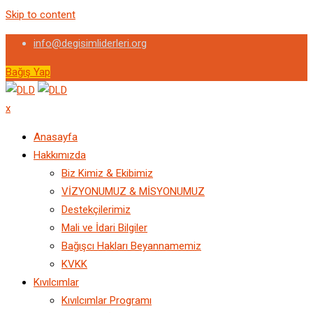
Skip to content
info@degisimliderleri.org
Bağış Yap
x
Anasayfa
Hakkımızda
Biz Kimiz & Ekibimiz
VİZYONUMUZ & MİSYONUMUZ
Destekçilerimiz
Mali ve İdari Bilgiler
Bağışcı Hakları Beyannamemiz
KVKK
Kıvılcımlar
Kıvılcımlar Programı