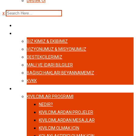
Destek Ol
x
ANASAYFA
HAKKIMIZDA
BIZ KIMIZ & EKIBIMIZ
VİZYONUMUZ & MİSYONUMUZ
DESTEKÇILERIMIZ
MALI VE İDARI BILGILER
BAĞIŞCI HAKLARI BEYANNAMEMIZ
KVKK
KIVILCIMLAR
KIVILCIMLAR PROGRAMI
NEDİR?
KIVILCIMLARDAN PROJELER
KIVILCIMLARDAN MESAJLAR
KIVILCIM OLMAK İÇİN