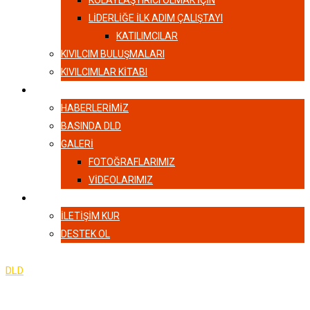
KOLAYLAŞTIRICI OLMAK İÇİN
LIDERLIĞE İLK ADIM ÇALIŞTAYI
KATILIMCILAR
KIVILCIM BULUŞMALARI
KIVILCIMLAR KITABI
HABERLER
HABERLERIMIZ
BASINDA DLD
GALERI
FOTOĞRAFLARIMIZ
VIDEOLARIMIZ
İLETIŞIM
İLETIŞIM KUR
DESTEK OL
DLD
-
İletişim