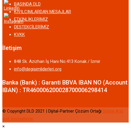
BASINDA DLD
KIVILCIMLARDAN MESAJLAR
ETKİNLİKLERİMİZ
DESTEKÇİLERİMİZ
KVKK
İletişim
848 Sk. Azizhan İş Hanı No:413 Konak / İzmir
info@degisimliderleri.org
Banka (Bank) : Garanti BBVA IBAN NO (Account
IBAN) : TR460006200028700006298414
© Copyright DLD 2021 | Dijital-Partner Çözüm Ortağı
Digital Arts
and Innovations
×