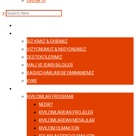
Destek Ol
x
ANASAYFA
HAKKIMIZDA
BIZ KIMIZ & EKIBIMIZ
VİZYONUMUZ & MİSYONUMUZ
DESTEKÇILERIMIZ
MALI VE İDARI BILGILER
BAĞIŞCI HAKLARI BEYANNAMEMIZ
KVKK
KIVILCIMLAR
KIVILCIMLAR PROGRAMI
NEDİR?
KIVILCIMLARDAN PROJELER
KIVILCIMLARDAN MESAJLAR
KIVILCIM OLMAK İÇİN