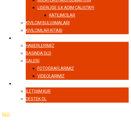
KOLAYLAŞTIRICI OLMAK İÇİN
LIDERLIĞE İLK ADIM ÇALIŞTAYI
KATILIMCILAR
KIVILCIM BULUŞMALARI
KIVILCIMLAR KITABI
HABERLER
HABERLERIMIZ
BASINDA DLD
GALERI
FOTOĞRAFLARIMIZ
VIDEOLARIMIZ
İLETIŞIM
İLETIŞIM KUR
DESTEK OL
DLD
-
Info Box 1