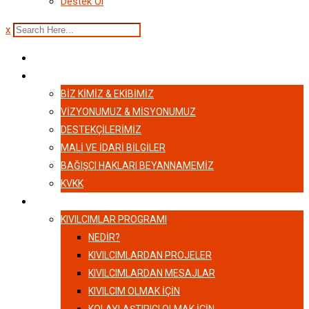
Destek Ol
x
ANASAYFA
HAKKIMIZDA
BIZ KIMIZ & EKIBIMIZ
VİZYONUMUZ & MİSYONUMUZ
DESTEKÇILERIMIZ
MALI VE İDARI BILGILER
BAĞIŞCI HAKLARI BEYANNAMEMIZ
KVKK
KIVILCIMLAR
KIVILCIMLAR PROGRAMI
NEDİR?
KIVILCIMLARDAN PROJELER
KIVILCIMLARDAN MESAJLAR
KIVILCIM OLMAK İÇİN