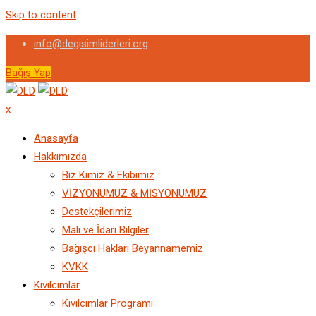
Skip to content
info@degisimliderleri.org
Bağış Yap
x
Anasayfa
Hakkımızda
Biz Kimiz & Ekibimiz
VİZYONUMUZ & MİSYONUMUZ
Destekçilerimiz
Mali ve İdari Bilgiler
Bağışcı Hakları Beyannamemiz
KVKK
Kıvılcımlar
Kıvılcımlar Programı