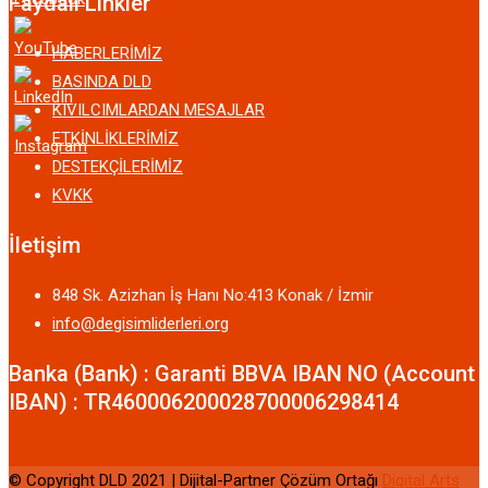
Faydalı Linkler
HABERLERİMİZ
BASINDA DLD
KIVILCIMLARDAN MESAJLAR
ETKİNLİKLERİMİZ
DESTEKÇİLERİMİZ
KVKK
İletişim
848 Sk. Azizhan İş Hanı No:413 Konak / İzmir
info@degisimliderleri.org
Banka (Bank) : Garanti BBVA IBAN NO (Account
IBAN) : TR460006200028700006298414
© Copyright DLD 2021 | Dijital-Partner Çözüm Ortağı
Digital Arts