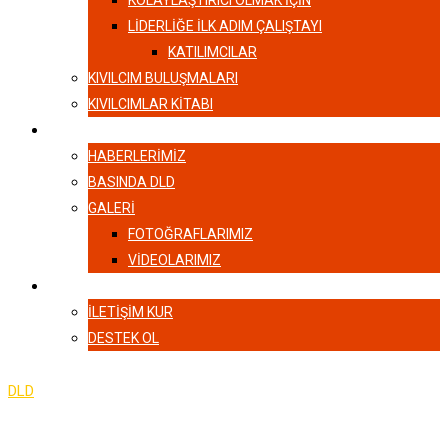
KOLAYLAŞTIRICI OLMAK İÇİN
LIDERLIĞE İLK ADIM ÇALIŞTAYI
KATILIMCILAR
KIVILCIM BULUŞMALARI
KIVILCIMLAR KITABI
HABERLER
HABERLERIMIZ
BASINDA DLD
GALERI
FOTOĞRAFLARIMIZ
VIDEOLARIMIZ
İLETIŞIM
İLETIŞIM KUR
DESTEK OL
DLD
-
Instructors Slider 4