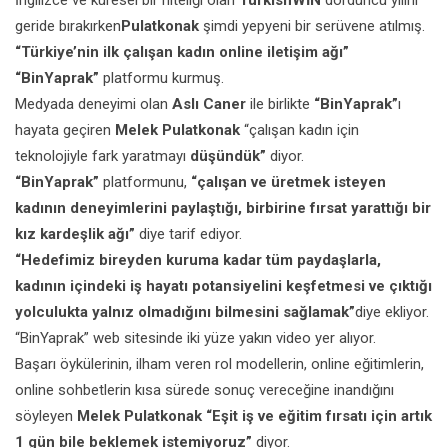
İngilizce ve küresel bir niteliği olan
TurkishWİN
dördüncü yılını
geride bırakırken
Pulatkonak
şimdi yepyeni bir serüvene atılmış.
“Türkiye’nin ilk çalışan kadın online iletişim ağı”
“BinYaprak”
platformu kurmuş.
Medyada deneyimi olan
Aslı Caner
ile birlikte
“BinYaprak”
ı
hayata geçiren
Melek Pulatkonak
“çalışan kadın için
teknolojiyle fark yaratmayı
düşündük”
diyor.
“BinYaprak”
platformunu,
“çalışan ve üretmek isteyen
kadının deneyimlerini paylaştığı, birbirine fırsat yarattığı bir
kız kardeşlik ağı”
diye tarif ediyor.
“Hedefimiz bireyden kuruma kadar tüm paydaşlarla,
kadının içindeki iş hayatı potansiyelini keşfetmesi ve çıktığı
yolculukta yalnız olmadığını bilmesini sağlamak”
diye ekliyor.
“BinYaprak” web sitesinde iki yüze yakın video yer alıyor.
Başarı öykülerinin, ilham veren rol modellerin, online eğitimlerin,
online sohbetlerin kısa sürede sonuç vereceğine inandığını
söyleyen
Melek Pulatkonak “Eşit iş ve eğitim fırsatı için artık
1 gün bile beklemek istemiyoruz”
diyor.