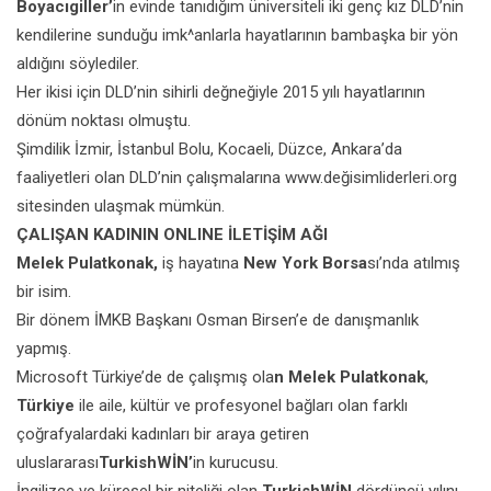
Boyacıgiller’
in evinde tanıdığım üniversiteli iki genç kız DLD’nin
kendilerine sunduğu imk^anlarla hayatlarının bambaşka bir yön
aldığını söylediler.
Her ikisi için DLD’nin sihirli değneğiyle 2015 yılı hayatlarının
dönüm noktası olmuştu.
Şimdilik İzmir, İstanbul Bolu, Kocaeli, Düzce, Ankara’da
faaliyetleri olan DLD’nin çalışmalarına www.değisimliderleri.org
sitesinden ulaşmak mümkün.
ÇALIŞAN KADININ ONLINE İLETİŞİM AĞI
Melek Pulatkonak,
iş hayatına
New York Borsa
sı’nda atılmış
bir isim.
Bir dönem İMKB Başkanı Osman Birsen’e de danışmanlık
yapmış.
Microsoft Türkiye’de de çalışmış ola
n Melek Pulatkonak
,
Türkiye
ile aile, kültür ve profesyonel bağları olan farklı
çoğrafyalardaki kadınları bir araya getiren
uluslararası
TurkishWİN’
in kurucusu.