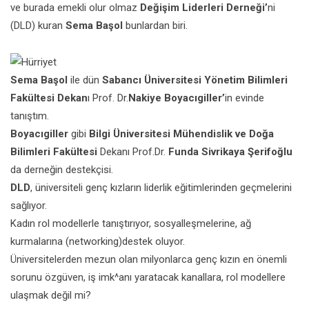
ve burada emekli olur olmaz
Değişim Liderleri Derneği’
ni
(DLD) kuran
Sema Başol
bunlardan biri.
Sema Başol
ile dün
Sabancı Üniversitesi Yönetim Bilimleri
Fakültesi Dekan
ı Prof. Dr.
Nakiye Boyacıgiller’
in evinde
tanıştım.
Boyacıgiller
gibi
Bilgi Üniversitesi Mühendislik ve Doğa
Bilimleri Fakültesi
Dekanı Prof.Dr.
Funda Sivrikaya Şerifoğlu
da derneğin destekçisi.
DLD
, üniversiteli genç kızların liderlik eğitimlerinden geçmelerini
sağlıyor.
Kadın rol modellerle tanıştırıyor, sosyalleşmelerine, ağ
kurmalarına (networking)destek oluyor.
Üniversitelerden mezun olan milyonlarca genç kızın en önemli
sorunu özgüven, iş imk^anı yaratacak kanallara, rol modellere
ulaşmak değil mi?