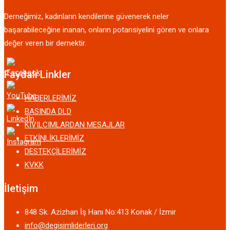
Derneğimiz, kadınların kendilerine güvenerek neler
başarabileceğine inanan, onların potansiyelini gören ve onlara
değer veren bir dernektir.
Faydalı Linkler
HABERLERİMİZ
BASINDA DLD
KIVILCIMLARDAN MESAJLAR
ETKİNLİKLERİMİZ
DESTEKÇİLERİMİZ
KVKK
İletişim
848 Sk. Azizhan İş Hanı No:413 Konak / İzmir
info@degisimliderleri.org