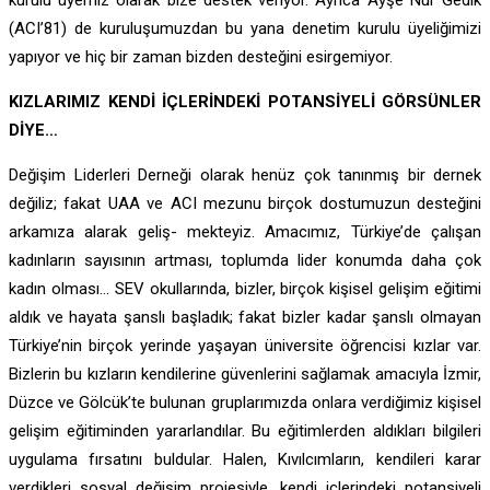
kurulu üyemiz olarak bize destek veriyor. Ayrıca Ayşe Nur Gedik
(ACI’81) de kuruluşumuzdan bu yana denetim kurulu üyeliğimizi
yapıyor ve hiç bir zaman bizden desteğini esirgemiyor.
KIZLARIMIZ KENDİ İÇLERİNDEKİ POTANSİYELİ GÖRSÜNLER
DİYE…
Değişim Liderleri Derneği olarak henüz çok tanınmış bir dernek
değiliz; fakat UAA ve ACI mezunu birçok dostumuzun desteğini
arkamıza alarak geliş- mekteyiz. Amacımız, Türkiye’de çalışan
kadınların sayısının artması, toplumda lider konumda daha çok
kadın olması… SEV okullarında, bizler, birçok kişisel gelişim eğitimi
aldık ve hayata şanslı başladık; fakat bizler kadar şanslı olmayan
Türkiye’nin birçok yerinde yaşayan üniversite öğrencisi kızlar var.
Bizlerin bu kızların kendilerine güvenlerini sağlamak amacıyla İzmir,
Düzce ve Gölcük’te bulunan gruplarımızda onlara verdiğimiz kişisel
gelişim eğitiminden yararlandılar. Bu eğitimlerden aldıkları bilgileri
uygulama fırsatını buldular. Halen, Kıvılcımların, kendileri karar
verdikleri sosyal değişim projesiyle, kendi içlerindeki potansiyeli