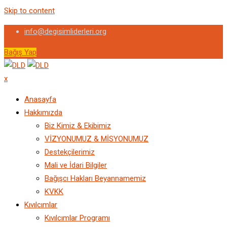
Skip to content
info@degisimliderleri.org
Bağış Yap
x
Anasayfa
Hakkımızda
Biz Kimiz & Ekibimiz
VİZYONUMUZ & MİSYONUMUZ
Destekçilerimiz
Mali ve İdari Bilgiler
Bağışcı Hakları Beyannamemiz
KVKK
Kıvılcımlar
Kıvılcımlar Programı