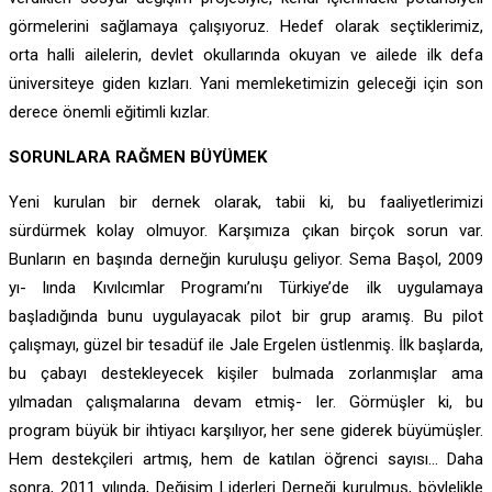
görmelerini sağlamaya çalışıyoruz. Hedef olarak seçtiklerimiz,
orta halli ailelerin, devlet okullarında okuyan ve ailede ilk defa
üniversiteye giden kızları. Yani memleketimizin geleceği için son
derece önemli eğitimli kızlar.
SORUNLARA RAĞMEN BÜYÜMEK
Yeni kurulan bir dernek olarak, tabii ki, bu faaliyetlerimizi
sürdürmek kolay olmuyor. Karşımıza çıkan birçok sorun var.
Bunların en başında derneğin kuruluşu geliyor. Sema Başol, 2009
yı- lında Kıvılcımlar Programı’nı Türkiye’de ilk uygulamaya
başladığında bunu uygulayacak pilot bir grup aramış. Bu pilot
çalışmayı, güzel bir tesadüf ile Jale Ergelen üstlenmiş. İlk başlarda,
bu çabayı destekleyecek kişiler bulmada zorlanmışlar ama
yılmadan çalışmalarına devam etmiş- ler. Görmüşler ki, bu
program büyük bir ihtiyacı karşılıyor, her sene giderek büyümüşler.
Hem destekçileri artmış, hem de katılan öğrenci sayısı… Daha
sonra, 2011 yılında, Değişim Liderleri Derneği kurulmuş, böylelikle