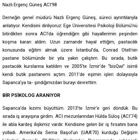
Nazlı Ergenç Güneş ACI’98
Derneğin genel müdürü Nazlı Ergenç Güneş, süreci ayrıntılarıyla
anlatıyor. Kendisini dinliyoruz: Ege Üniversitesi Psikoloji Bölümü’nü
bitirdikten sonra ACI’da öğrendiğim gibi hayallerimin peşinden
koşma kararı aldım. Uzun zamandır hayal ettiğim, pastacılık
konusunda eğitim almak üzere İstanbul’da, Conrad Oteli’nin
pastane bölümünde bir yıla yakın çalıştım. Bu sırada, butik
pastacılık kurslarına katıldım ve 2005’te İzmir’de “bisQwi” isimli
kendi butik pastanemi açtım. 2011’de eşimin işleri dolayısıyla
Sapanca’ya ta- şındığımızdan burayı devrettim.
BİR PSİKOLOG ARANIYOR
Sapanca’da kızımı büyüttüm. 2013’te İzmir’e geri döndük. Bu
sırada iş arayışına girdim. ACI mezunlarından Hülda Süloş (ACI’74)
ile abla kardeş ilişkimiz vardır. Kendisine gelen bir iş fırsatını bana
yolladı. Amerika’da Sema Başol’un (UAA’70) kurduğu Değişim