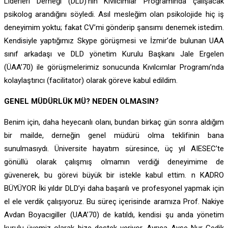
Liderleri Derneği (DLD)’nin Kıvılcımlar Programında çalışacak
psikolog arandığını söyledi. Asıl mesleğim olan psikolojide hiç iş
deneyimim yoktu; fakat CV’mi gönderip şansımı denemek istedim.
Kendisiyle yaptığımız Skype görüşmesi ve İzmir’de bulunan UAA
sınıf arkadaşı ve DLD yönetim Kurulu Başkanı Jale Ergelen
(ÜAA’70) ile görüşmelerimiz sonucunda Kıvılcımlar Programı’nda
kolaylaştırıcı (facilitator) olarak göreve kabul edildim.
GENEL MÜDÜRLÜK MÜ? NEDEN OLMASIN?
Benim için, daha heyecanlı olanı, bundan birkaç gün sonra aldığım
bir mailde, derneğin genel müdürü olma teklifinin bana
sunulmasıydı. Üniversite hayatım süresince, üç yıl AIESEC’te
gönüllü olarak çalışmış olmamın verdiği deneyimime de
güvenerek, bu görevi büyük bir istekle kabul ettim. n KADRO
BÜYÜYOR İki yıldır DLD’yi daha başarılı ve profesyonel yapmak için
el ele verdik çalışıyoruz. Bu süreç içerisinde aramıza Prof. Nakiye
Avdan Boyacıgiller (UAA’70) de katıldı, kendisi şu anda yönetim