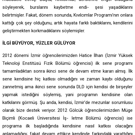
söyleyerek, burslarını kaybetme endi- şesi yaşadıklarını
belirtmişler. Fakat, dönem sonunda, Kıvılcımlar Programı’nın onlara
kattığı çok şey olduğunu, artık hayata farklı baktıklarını, kendilerini
geliştirmekten korkmadıklarını söylemişler.
İLGİ BÜYÜYOR, YÜZLER GÜLÜYOR
2012 dönemi İzmir öğrencilerimizden Hatice İlhan (İzmir Yüksek
Teknoloji Enstitüsü Fizik Bölümü öğrencisi) ilk sene programı
tamamladıktan sonra ikinci sene de devam etme kararı almış. İlk
sene kendisine hiç katkısı olmadığını ve zaman kaybı olduğunu
zannetmiş ama ikinci sene sonunda DLD için kendisi de birşeyler
yapmak istediğini söylemiş, yani programın kendisine olan
katkılarını görmüş. Şu anda, kendisi, İzmir’de mezunlar sorumlusu
olarak bize destek veriyor. 2012 Gölcük öğrencilerimizden Müge
Biçimli (Kocaeli Üniversitesi İş- letme Bölümü öğrencisi) ise
programa ilk başladığında kendisine nasıl katkısı olacağını
anlamadığını; fakat devam ettikçe kendinde farkındalık yarattığını