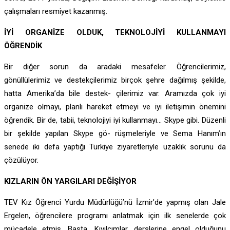
çalışmaları resmiyet kazanmış.
İYİ ORGANİZE OLDUK, TEKNOLOJİYİ KULLANMAYI
ÖĞRENDİK
Bir diğer sorun da aradaki mesafeler. Öğrencilerimiz,
gönüllülerimiz ve destekçilerimiz birçok şehre dağılmış şekilde,
hatta Amerika’da bile destek- çilerimiz var. Aramızda çok iyi
organize olmayı, planlı hareket etmeyi ve iyi iletişimin önemini
öğrendik. Bir de, tabii, teknolojiyi iyi kullanmayı… Skype gibi. Düzenli
bir şekilde yapılan Skype gö- rüşmeleriyle ve Sema Hanım’ın
senede iki defa yaptığı Türkiye ziyaretleriyle uzaklık sorunu da
çözülüyor.
KIZLARIN ÖN YARGILARI DEĞİŞİYOR
TEV Kız Öğrenci Yurdu Müdürlüğü’nü İzmir’de yapmış olan Jale
Ergelen, öğrencilere programı anlatmak için ilk senelerde çok
mücadele etmiş. Başta, Kıvılcımlar, derslerine engel olduğunu