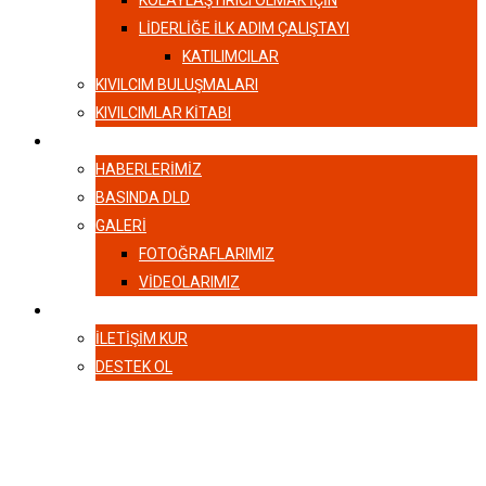
KOLAYLAŞTIRICI OLMAK İÇİN
LIDERLIĞE İLK ADIM ÇALIŞTAYI
KATILIMCILAR
KIVILCIM BULUŞMALARI
KIVILCIMLAR KITABI
HABERLER
HABERLERIMIZ
BASINDA DLD
GALERI
FOTOĞRAFLARIMIZ
VIDEOLARIMIZ
İLETIŞIM
İLETIŞIM KUR
DESTEK OL