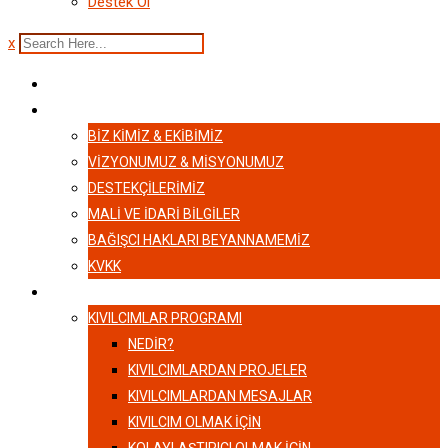
Destek Ol
x
ANASAYFA
HAKKIMIZDA
BIZ KIMIZ & EKIBIMIZ
VİZYONUMUZ & MİSYONUMUZ
DESTEKÇILERIMIZ
MALI VE İDARI BILGILER
BAĞIŞCI HAKLARI BEYANNAMEMIZ
KVKK
KIVILCIMLAR
KIVILCIMLAR PROGRAMI
NEDİR?
KIVILCIMLARDAN PROJELER
KIVILCIMLARDAN MESAJLAR
KIVILCIM OLMAK İÇİN