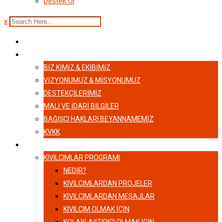
Destek Ol
x
ANASAYFA
HAKKIMIZDA
BIZ KIMIZ & EKIBIMIZ
VİZYONUMUZ & MİSYONUMUZ
DESTEKÇILERIMIZ
MALI VE İDARI BILGILER
BAĞIŞCI HAKLARI BEYANNAMEMIZ
KVKK
KIVILCIMLAR
KIVILCIMLAR PROGRAMI
NEDİR?
KIVILCIMLARDAN PROJELER
KIVILCIMLARDAN MESAJLAR
KIVILCIM OLMAK İÇİN