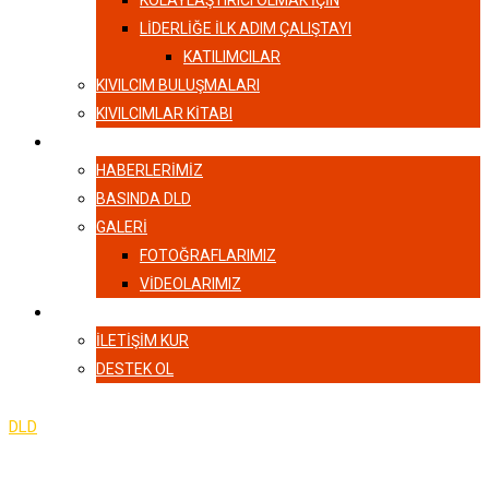
KOLAYLAŞTIRICI OLMAK İÇİN
LIDERLIĞE İLK ADIM ÇALIŞTAYI
KATILIMCILAR
KIVILCIM BULUŞMALARI
KIVILCIMLAR KITABI
HABERLER
HABERLERIMIZ
BASINDA DLD
GALERI
FOTOĞRAFLARIMIZ
VIDEOLARIMIZ
İLETIŞIM
İLETIŞIM KUR
DESTEK OL
DLD
-
Liderliğe İlk Adım Çalıştayı