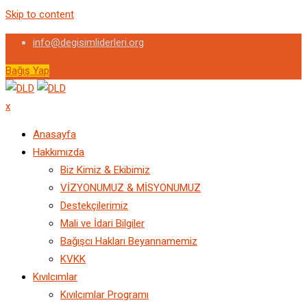
Skip to content
info@degisimliderleri.org
Bağış Yap
x
Anasayfa
Hakkımızda
Biz Kimiz & Ekibimiz
VİZYONUMUZ & MİSYONUMUZ
Destekçilerimiz
Mali ve İdari Bilgiler
Bağışcı Hakları Beyannamemiz
KVKK
Kıvılcımlar
Kıvılcımlar Programı