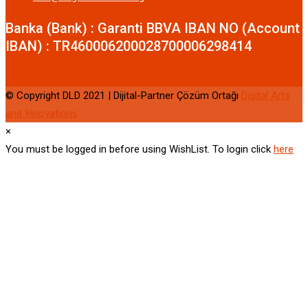
Banka (Bank) : Garanti BBVA IBAN NO (Account
IBAN) : TR460006200028700006298414
© Copyright DLD 2021 | Dijital-Partner Çözüm Ortağı
Digital Arts
and Innovations
×
You must be logged in before using WishList. To login click
here