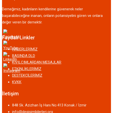
Derneğimiz, kadınların kendilerine güvenerek neler
başarabileceğine inanan, onların potansiyelini gören ve onlara
değer veren bir dernektir.
Faydalı Linkler
HABERLERİMİZ
BASINDA DLD
KIVILCIMLARDAN MESAJLAR
ETKİNLİKLERİMİZ
DESTEKÇİLERİMİZ
KVKK
İletişim
848 Sk. Azizhan İş Hanı No:413 Konak / İzmir
info@degisimliderleri.org