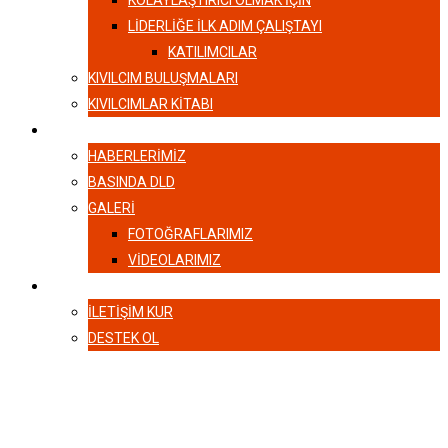
KOLAYLAŞTIRICI OLMAK İÇİN
LIDERLIĞE İLK ADIM ÇALIŞTAYI
KATILIMCILAR
KIVILCIM BULUŞMALARI
KIVILCIMLAR KITABI
HABERLER
HABERLERIMIZ
BASINDA DLD
GALERI
FOTOĞRAFLARIMIZ
VIDEOLARIMIZ
İLETIŞIM
İLETIŞIM KUR
DESTEK OL