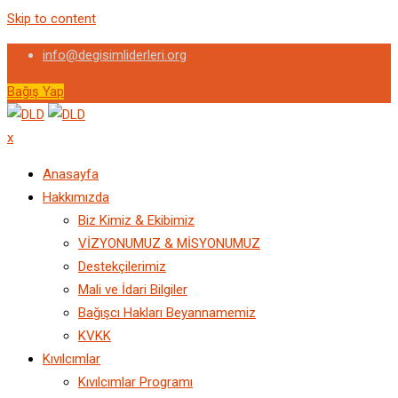
Skip to content
info@degisimliderleri.org
Bağış Yap
x
Anasayfa
Hakkımızda
Biz Kimiz & Ekibimiz
VİZYONUMUZ & MİSYONUMUZ
Destekçilerimiz
Mali ve İdari Bilgiler
Bağışcı Hakları Beyannamemiz
KVKK
Kıvılcımlar
Kıvılcımlar Programı