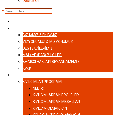
Destek Ol
x
ANASAYFA
HAKKIMIZDA
BIZ KIMIZ & EKIBIMIZ
VİZYONUMUZ & MİSYONUMUZ
DESTEKÇILERIMIZ
MALI VE İDARI BILGILER
BAĞIŞCI HAKLARI BEYANNAMEMIZ
KVKK
KIVILCIMLAR
KIVILCIMLAR PROGRAMI
NEDİR?
KIVILCIMLARDAN PROJELER
KIVILCIMLARDAN MESAJLAR
KIVILCIM OLMAK İÇİN