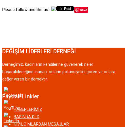
Please follow and like us:
Save
DEĞİŞİM LİDERLERİ DERNEĞİ
Derneğimiz, kadınların kendilerine güvenerek neler
başarabileceğine inanan, onların potansiyelini gören ve onlara
değer veren bir dernektir.
Faydalı Linkler
HABERLERİMİZ
BASINDA DLD
KIVILCIMLARDAN MESAJLAR