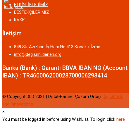
ETKİNLİKLERİMİZ
DESTEKÇİLERİMİZ
KVKK
İletişim
848 Sk. Azizhan İş Hanı No:413 Konak / İzmir
info@degisimliderleri.org
Banka (Bank) : Garanti BBVA IBAN NO (Account
IBAN) : TR460006200028700006298414
© Copyright DLD 2021 | Dijital-Partner Çözüm Ortağı
Digital Arts
and Innovations
×
You must be logged in before using WishList. To login click
here