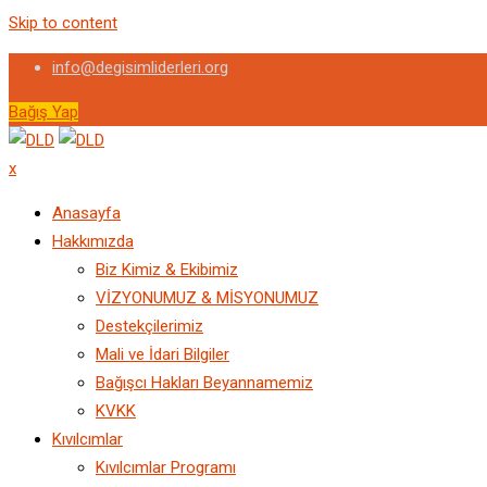
Skip to content
info@degisimliderleri.org
Bağış Yap
x
Anasayfa
Hakkımızda
Biz Kimiz & Ekibimiz
VİZYONUMUZ & MİSYONUMUZ
Destekçilerimiz
Mali ve İdari Bilgiler
Bağışcı Hakları Beyannamemiz
KVKK
Kıvılcımlar
Kıvılcımlar Programı