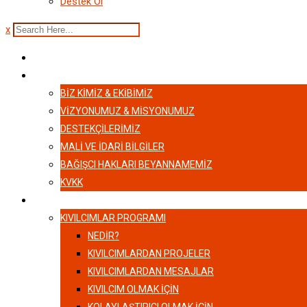
Destek Ol
x
ANASAYFA
HAKKIMIZDA
BIZ KIMIZ & EKIBIMIZ
VİZYONUMUZ & MİSYONUMUZ
DESTEKÇILERIMIZ
MALI VE İDARI BILGILER
BAĞIŞCI HAKLARI BEYANNAMEMIZ
KVKK
KIVILCIMLAR
KIVILCIMLAR PROGRAMI
NEDİR?
KIVILCIMLARDAN PROJELER
KIVILCIMLARDAN MESAJLAR
KIVILCIM OLMAK İÇİN