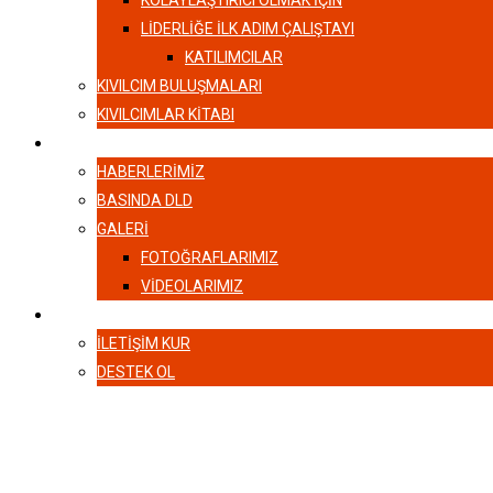
KOLAYLAŞTIRICI OLMAK İÇİN
LIDERLIĞE İLK ADIM ÇALIŞTAYI
KATILIMCILAR
KIVILCIM BULUŞMALARI
KIVILCIMLAR KITABI
HABERLER
HABERLERIMIZ
BASINDA DLD
GALERI
FOTOĞRAFLARIMIZ
VIDEOLARIMIZ
İLETIŞIM
İLETIŞIM KUR
DESTEK OL