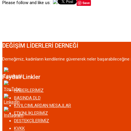
Please follow and like us:
Save
DEĞİŞİM LİDERLERİ DERNEĞİ
Derneğimiz, kadınların kendilerine güvenerek neler başarabileceğine i
Faydalı Linkler
HABERLERİMİZ
BASINDA DLD
KIVILCIMLARDAN MESAJLAR
ETKİNLİKLERİMİZ
DESTEKÇİLERİMİZ
KVKK