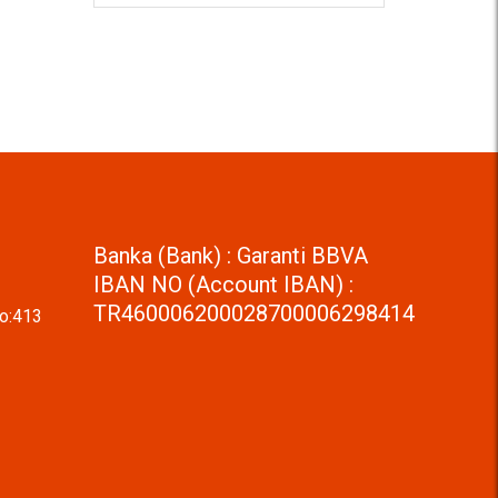
Banka (Bank) : Garanti BBVA
IBAN NO (Account IBAN) :
TR460006200028700006298414
No:413