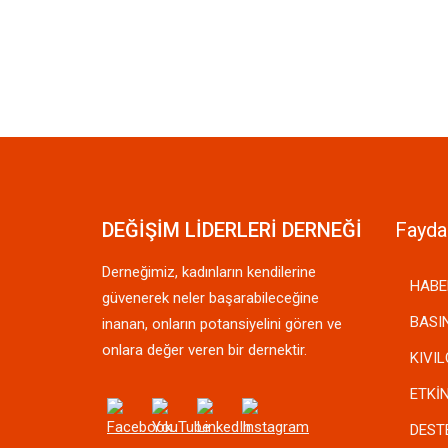
DEĞİŞİM LİDERLERİ DERNEĞİ
Faydal
Derneğimiz, kadınların kendilerine
HABE
güvenerek neler başarabileceğine
BASI
inanan, onların potansiyelini gören ve
onlara değer veren bir dernektir.
KIVI
ETKİ
DEST