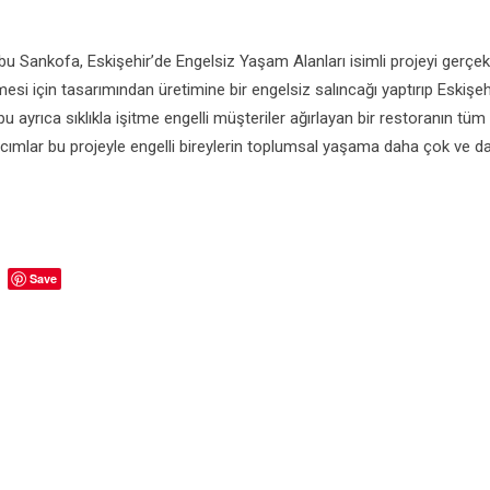
u Sankofa, Eskişehir’de Engelsiz Yaşam Alanları isimli projeyi gerçekl
esi için tasarımından üretimine bir engelsiz salıncağı yaptırıp Eskişeh
u ayrıca sıklıkla işitme engelli müşteriler ağırlayan bir restoranın tüm
Kıvılcımlar bu projeyle engelli bireylerin toplumsal yaşama daha çok ve d
Save