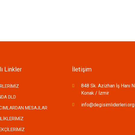
ı Linkler
İletişim
848 Sk. Azizhan İş Hanı 
RLERİMİZ
Konak / İzmir
NDA DLD
info@degisimliderleri.org
LCIMLARDAN MESAJLAR
NLİKLERİMİZ
EKÇİLERİMİZ