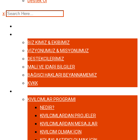
Destek Ol
x
ANASAYFA
HAKKIMIZDA
BIZ KIMIZ & EKIBIMIZ
VİZYONUMUZ & MİSYONUMUZ
DESTEKÇILERIMIZ
MALI VE İDARI BILGILER
BAĞIŞCI HAKLARI BEYANNAMEMIZ
KVKK
KIVILCIMLAR
KIVILCIMLAR PROGRAMI
NEDİR?
KIVILCIMLARDAN PROJELER
KIVILCIMLARDAN MESAJLAR
KIVILCIM OLMAK İÇİN