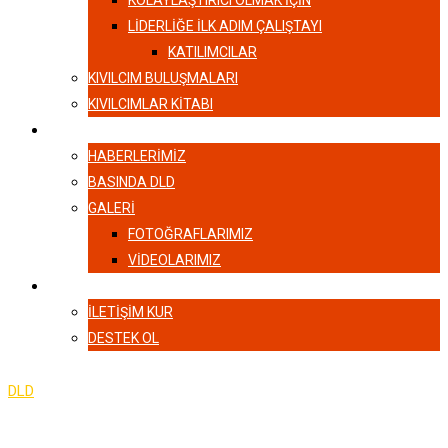
KOLAYLAŞTIRICI OLMAK İÇİN
LIDERLIĞE İLK ADIM ÇALIŞTAYI
KATILIMCILAR
KIVILCIM BULUŞMALARI
KIVILCIMLAR KITABI
HABERLER
HABERLERIMIZ
BASINDA DLD
GALERI
FOTOĞRAFLARIMIZ
VIDEOLARIMIZ
İLETIŞIM
İLETIŞIM KUR
DESTEK OL
DLD
-
İSTATİSTİKLER