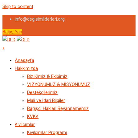
Skip to content
info@degisimliderleri.org
Bağış Yap
x
Anasayfa
Hakkımızda
Biz Kimiz & Ekibimiz
VİZYONUMUZ & MİSYONUMUZ
Destekçilerimiz
Mali ve İdari Bilgiler
Bağışcı Hakları Beyannamemiz
KVKK
Kıvılcımlar
Kıvılcımlar Programı