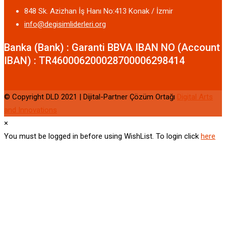
848 Sk. Azizhan İş Hanı No:413 Konak / İzmir
info@degisimliderleri.org
Banka (Bank) : Garanti BBVA IBAN NO (Account
IBAN) : TR460006200028700006298414
© Copyright DLD 2021 | Dijital-Partner Çözüm Ortağı
Digital Arts
and Innovations
×
You must be logged in before using WishList. To login click
here