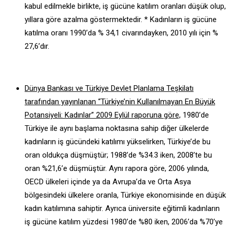
kabul edilmekle birlikte, iş gücüne katılım oranları düşük olup,
yıllara göre azalma göstermektedir. * Kadınların iş gücüne
katılma oranı 1990’da % 34,1 civarındayken, 2010 yılı için %
27,6’dır.
Dünya Bankası ve Türkiye Devlet Planlama Teşkilatı
tarafından yayınlanan “Türkiye’nin Kullanılmayan En Büyük
Potansiyeli: Kadınlar” 2009 Eylül raporuna göre,
1980’de
Türkiye ile aynı başlama noktasına sahip diğer ülkelerde
kadınların iş gücündeki katılımı yükselirken, Türkiye’de bu
oran oldukça düşmüştür; 1988’de %34.3 iken, 2008’te bu
oran %21,6’e düşmüştür. Aynı rapora göre, 2006 yılında,
OECD ülkeleri içinde ya da Avrupa’da ve Orta Asya
bölgesindeki ülkelere oranla, Türkiye ekonomisinde en düşük
kadın katılımına sahiptir. Ayrıca üniversite eğitimli kadınların
iş gücüne katılım yüzdesi 1980’de %80 iken, 2006’da %70’ye