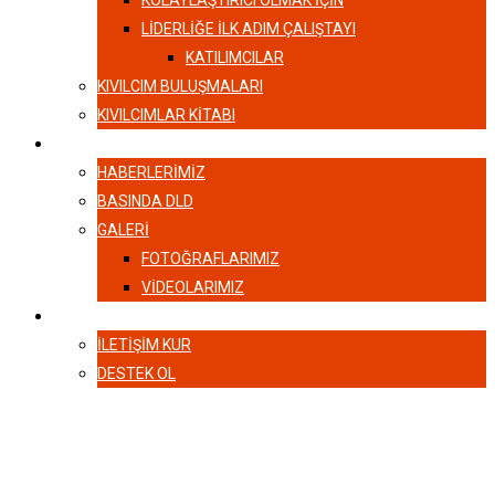
KOLAYLAŞTIRICI OLMAK İÇİN
LIDERLIĞE İLK ADIM ÇALIŞTAYI
KATILIMCILAR
KIVILCIM BULUŞMALARI
KIVILCIMLAR KITABI
HABERLER
HABERLERIMIZ
BASINDA DLD
GALERI
FOTOĞRAFLARIMIZ
VIDEOLARIMIZ
İLETIŞIM
İLETIŞIM KUR
DESTEK OL