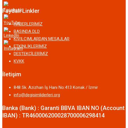
Faydalı Linkler
HABERLERİMİZ
BASINDA DLD
KIVILCIMLARDAN MESAJLAR
ETKİNLİKLERİMİZ
DESTEKÇİLERİMİZ
KVKK
İletişim
848 Sk. Azizhan İş Hanı No:413 Konak / İzmir
info@degisimliderleri.org
Banka (Bank) : Garanti BBVA IBAN NO (Account
IBAN) : TR460006200028700006298414