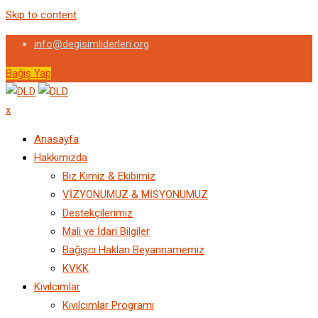
Skip to content
info@degisimliderleri.org
Bağış Yap
x
Anasayfa
Hakkımızda
Biz Kimiz & Ekibimiz
VİZYONUMUZ & MİSYONUMUZ
Destekçilerimiz
Mali ve İdari Bilgiler
Bağışcı Hakları Beyannamemiz
KVKK
Kıvılcımlar
Kıvılcımlar Programı