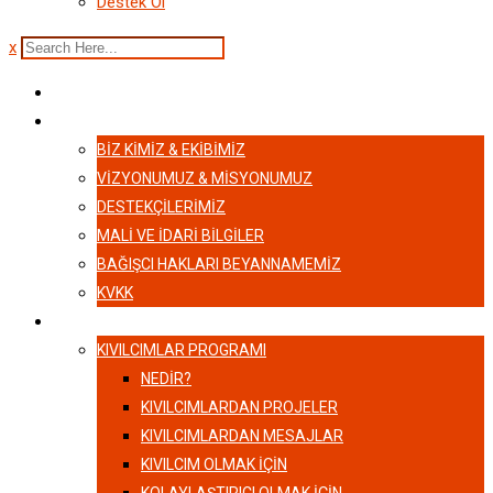
Destek Ol
x
ANASAYFA
HAKKIMIZDA
BIZ KIMIZ & EKIBIMIZ
VİZYONUMUZ & MİSYONUMUZ
DESTEKÇILERIMIZ
MALI VE İDARI BILGILER
BAĞIŞCI HAKLARI BEYANNAMEMIZ
KVKK
KIVILCIMLAR
KIVILCIMLAR PROGRAMI
NEDİR?
KIVILCIMLARDAN PROJELER
KIVILCIMLARDAN MESAJLAR
KIVILCIM OLMAK İÇİN