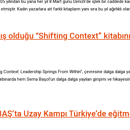
005 yılından bu yana her yıl 8 Mart günü Denizli’de işlek bir caddede 
miştir. Kadın yazarlara ait farklı kitapların yanı sıra bu yıl ağırlıklı ola
 olduğu “Shifting Context” kitabını
ing Context: Leadership Springs From Within“, çevresine dalga dalga ya
 Webinarda hem Sema Başol’un dalga dalga yayılan girişimi ve hikayes
’ta Uzay Kampı Türkiye’de eğitme