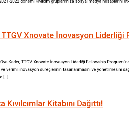
021-2022 dönemi Kıvılcım gruplarımıza sosyal medya hesaplarını etkin 
, TTGV Xnovate İnovasyon Liderliği 
e Oya Kader, TTGV Xnovate İnovasyon Liderliği Fellowship Programı’n
 ve verimli inovasyon süreçlerinin tasarlanmasını ve yönetilmesini sa
e […]
 Kıvılcımlar Kitabını Dağıttı!