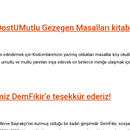
DostUMutlu Gezegen Masalları kitabı
ni edindirmek için Kıvılcımlarımızın yazmış oldukları masallar köy oku
mutlu ve mutlu yarınları inşa edecek on binlerce miniğe ulaşmak içi
iz DemFikir’e teşekkür ederiz!
Merve Bayrakçı’nın kurmuş olduğu bir kadın girişimidir. DemFikir, so