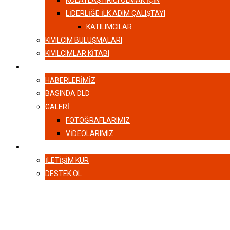
KOLAYLAŞTIRICI OLMAK İÇİN
LIDERLIĞE İLK ADIM ÇALIŞTAYI
KATILIMCILAR
KIVILCIM BULUŞMALARI
KIVILCIMLAR KITABI
HABERLER
HABERLERIMIZ
BASINDA DLD
GALERI
FOTOĞRAFLARIMIZ
VIDEOLARIMIZ
İLETIŞIM
İLETIŞIM KUR
DESTEK OL