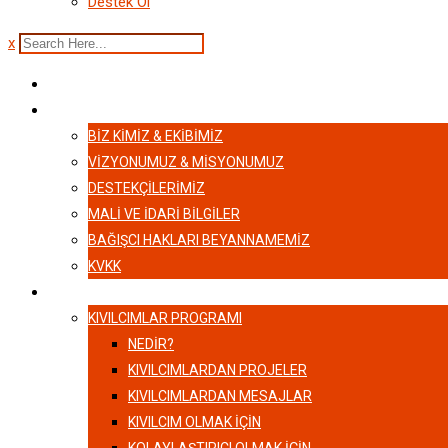
Destek Ol
x
ANASAYFA
HAKKIMIZDA
BIZ KIMIZ & EKIBIMIZ
VİZYONUMUZ & MİSYONUMUZ
DESTEKÇILERIMIZ
MALI VE İDARI BILGILER
BAĞIŞCI HAKLARI BEYANNAMEMIZ
KVKK
KIVILCIMLAR
KIVILCIMLAR PROGRAMI
NEDİR?
KIVILCIMLARDAN PROJELER
KIVILCIMLARDAN MESAJLAR
KIVILCIM OLMAK İÇİN