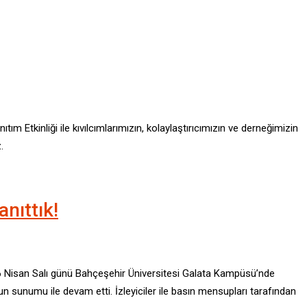
Etkinliği ile kıvılcımlarımızın, kolaylaştırıcımızın ve derneğimizin
.
nıttık!
6 Nisan Salı günü Bahçeşehir Üniversitesi Galata Kampüsü’nde
n sunumu ile devam etti. İzleyiciler ile basın mensupları tarafından