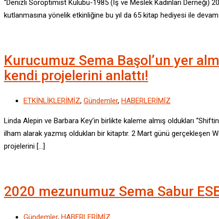
“Denizli Soroptimist Kulübü-1985 (İş ve Meslek Kadınları Derneği) 2
kutlanmasına yönelik etkinliğine bu yıl da 65 kitap hediyesi ile devam et
Kurucumuz Sema Başol’un yer almış
kendi projelerini anlattı!
ETKİNLİKLERİMİZ
,
Gündemler
,
HABERLERİMİZ
Linda Alepin ve Barbara Key’in birlikte kaleme almış oldukları “Shift
ilham alarak yazmış oldukları bir kitaptır. 2 Mart günü gerçekleşen
projelerini […]
2020 mezunumuz Sema Sabur ESBAŞ
Gündemler
,
HABERLERİMİZ