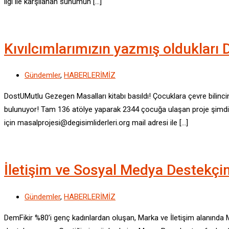
ilgi ile karşılanan sunumun […]
Kıvılcımlarımızın yazmış oldukları 
Gündemler
,
HABERLERİMİZ
DostUMutlu Gezegen Masalları kitabı basıldı! Çocuklara çevre bilinci
bulunuyor! Tam 136 atölye yaparak 2344 çocuğa ulaşan proje şimdi u
için masalprojesi@degisimliderleri.org mail adresi ile […]
İletişim ve Sosyal Medya Destekçim
Gündemler
,
HABERLERİMİZ
DemFikir %80’i genç kadınlardan oluşan, Marka ve İletişim alanında 