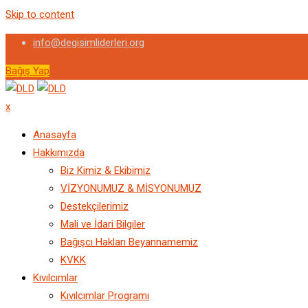
Skip to content
info@degisimliderleri.org
Bağış Yap
x
Anasayfa
Hakkımızda
Biz Kimiz & Ekibimiz
VİZYONUMUZ & MİSYONUMUZ
Destekçilerimiz
Mali ve İdari Bilgiler
Bağışcı Hakları Beyannamemiz
KVKK
Kıvılcımlar
Kıvılcımlar Programı