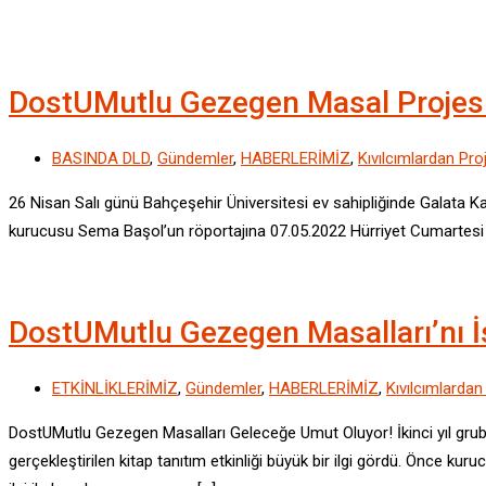
DostUMutlu Gezegen Masal Projesi K
BASINDA DLD
,
Gündemler
,
HABERLERİMİZ
,
Kıvılcımlardan Proj
26 Nisan Salı günü Bahçeşehir Üniversitesi ev sahipliğinde Galata Ka
kurucusu Sema Başol’un röportajına 07.05.2022 Hürriyet Cumartesi ek
DostUMutlu Gezegen Masalları’nı İs
ETKİNLİKLERİMİZ
,
Gündemler
,
HABERLERİMİZ
,
Kıvılcımlardan
DostUMutlu Gezegen Masalları Geleceğe Umut Oluyor! İkinci yıl gru
gerçekleştirilen kitap tanıtım etkinliği büyük bir ilgi gördü. Önce 