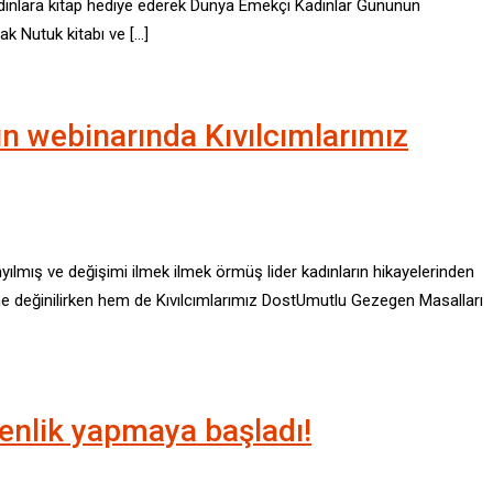
kadınlara kitap hediye ederek Dünya Emekçi Kadınlar Gününün
rak Nutuk kitabı ve […]
n webinarında Kıvılcımlarımız
yılmış ve değişimi ilmek ilmek örmüş lider kadınların hikayelerinden
ine değinilirken hem de Kıvılcımlarımız DostUmutlu Gezegen Masalları
nlik yapmaya başladı!