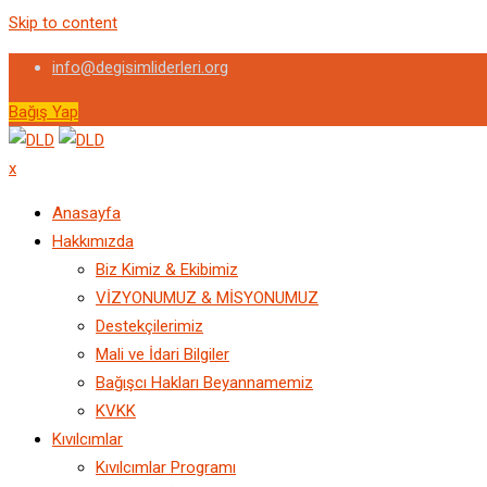
Skip to content
info@degisimliderleri.org
Bağış Yap
x
Anasayfa
Hakkımızda
Biz Kimiz & Ekibimiz
VİZYONUMUZ & MİSYONUMUZ
Destekçilerimiz
Mali ve İdari Bilgiler
Bağışcı Hakları Beyannamemiz
KVKK
Kıvılcımlar
Kıvılcımlar Programı