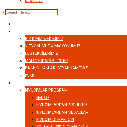
Destek Ol
x
ANASAYFA
HAKKIMIZDA
BIZ KIMIZ & EKIBIMIZ
VİZYONUMUZ & MİSYONUMUZ
DESTEKÇILERIMIZ
MALI VE İDARI BILGILER
BAĞIŞCI HAKLARI BEYANNAMEMIZ
KVKK
KIVILCIMLAR
KIVILCIMLAR PROGRAMI
NEDİR?
KIVILCIMLARDAN PROJELER
KIVILCIMLARDAN MESAJLAR
KIVILCIM OLMAK İÇİN