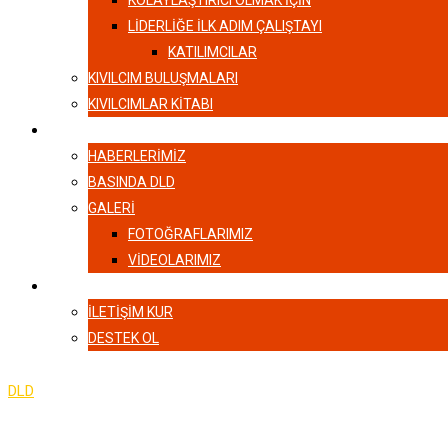
KOLAYLAŞTIRICI OLMAK İÇİN
LIDERLIĞE İLK ADIM ÇALIŞTAYI
KATILIMCILAR
KIVILCIM BULUŞMALARI
KIVILCIMLAR KITABI
HABERLER
HABERLERIMIZ
BASINDA DLD
GALERI
FOTOĞRAFLARIMIZ
VIDEOLARIMIZ
İLETIŞIM
İLETIŞIM KUR
DESTEK OL
DLD
-
Course Slider 3