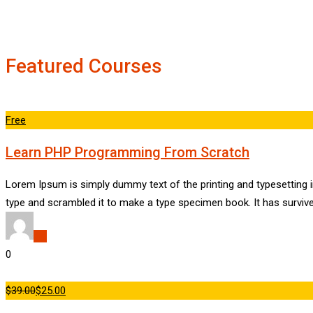
Featured Courses
Free
Learn PHP Programming From Scratch
Lorem Ipsum is simply dummy text of the printing and typesetting 
type and scrambled it to make a type specimen book. It has survive
dld
0
$39.00
$25.00