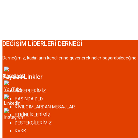
DEĞİŞİM LİDERLERİ DERNEĞİ
Derneğimiz, kadınların kendilerine güvenerek neler başarabileceğine i
Faydalı Linkler
HABERLERİMİZ
BASINDA DLD
KIVILCIMLARDAN MESAJLAR
ETKİNLİKLERİMİZ
DESTEKÇİLERİMİZ
KVKK