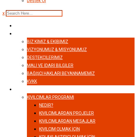
Destek Ol
x
ANASAYFA
HAKKIMIZDA
BIZ KIMIZ & EKIBIMIZ
VİZYONUMUZ & MİSYONUMUZ
DESTEKÇILERIMIZ
MALI VE İDARI BILGILER
BAĞIŞCI HAKLARI BEYANNAMEMIZ
KVKK
KIVILCIMLAR
KIVILCIMLAR PROGRAMI
NEDİR?
KIVILCIMLARDAN PROJELER
KIVILCIMLARDAN MESAJLAR
KIVILCIM OLMAK İÇİN