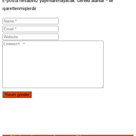
E-posta hesabınız yayımlanmayacak.
Gerekli alanlar
*
ile
işaretlenmişlerdir