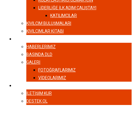
KOLAYLAŞTIRICI OLMAK İÇİN
LIDERLIĞE İLK ADIM ÇALIŞTAYI
KATILIMCILAR
KIVILCIM BULUŞMALARI
KIVILCIMLAR KITABI
HABERLER
HABERLERIMIZ
BASINDA DLD
GALERI
FOTOĞRAFLARIMIZ
VIDEOLARIMIZ
İLETIŞIM
İLETIŞIM KUR
DESTEK OL