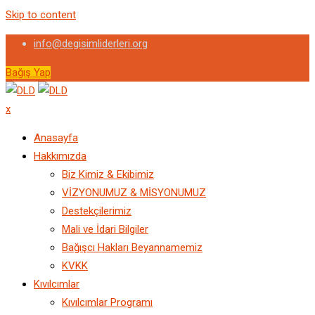
Skip to content
info@degisimliderleri.org
Bağış Yap
x
Anasayfa
Hakkımızda
Biz Kimiz & Ekibimiz
VİZYONUMUZ & MİSYONUMUZ
Destekçilerimiz
Mali ve İdari Bilgiler
Bağışcı Hakları Beyannamemiz
KVKK
Kıvılcımlar
Kıvılcımlar Programı